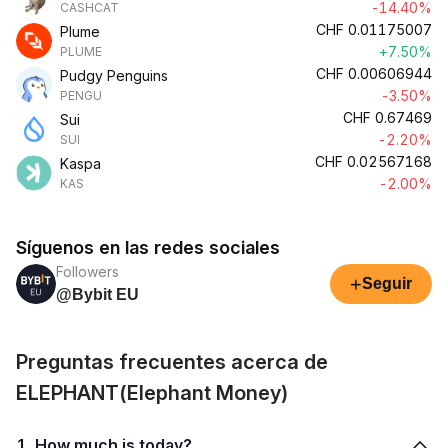
-14.40%
CASHCAT
CHF
0.01175007
Plume
+7.50%
PLUME
CHF
0.00606944
Pudgy Penguins
-3.50%
PENGU
CHF
0.67469
Sui
-2.20%
SUI
CHF
0.02567168
Kaspa
-2.00%
KAS
Síguenos en las redes sociales
Followers
+
Seguir
@Bybit EU
Preguntas frecuentes acerca de
ELEPHANT(Elephant Money)
1. How much is today?