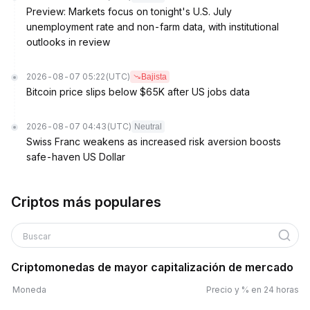
Preview: Markets focus on tonight's U.S. July
unemployment rate and non-farm data, with institutional
outlooks in review
2026-08-07 05:22
(UTC)
Bajista
Bitcoin price slips below $65K after US jobs data
2026-08-07 04:43
(UTC)
Neutral
Swiss Franc weakens as increased risk aversion boosts
safe-haven US Dollar
Criptos más populares
Buscar
Criptomonedas de mayor capitalización de mercado
Moneda
Precio y % en 24 horas