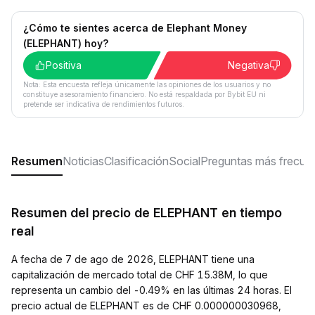
¿Cómo te sientes acerca de Elephant Money
(ELEPHANT) hoy?
Positiva
Negativa
Nota: Esta encuesta refleja únicamente las opiniones de los usuarios y no
constituye asesoramiento financiero. No está respaldada por Bybit EU ni
pretende ser indicativa de rendimientos futuros.
Resumen
Noticias
Clasificación
Social
Preguntas más frecue
Resumen del precio de ELEPHANT en tiempo
real
A fecha de 7 de ago de 2026, ELEPHANT tiene una
capitalización de mercado total de CHF 15.38M, lo que
representa un cambio del -0.49% en las últimas 24 horas. El
precio actual de ELEPHANT es de CHF 0.000000030968,