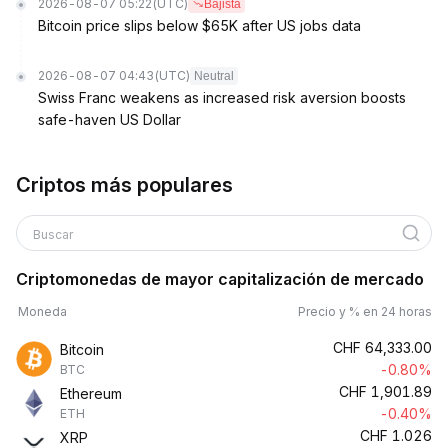
2026-08-07 05:22
(UTC)
Bajista
Bitcoin price slips below $65K after US jobs data
2026-08-07 04:43
(UTC)
Neutral
Swiss Franc weakens as increased risk aversion boosts
safe-haven US Dollar
Criptos más populares
Buscar
Criptomonedas de mayor capitalización de mercado
Moneda
Precio y % en 24 horas
CHF
64,333.00
Bitcoin
-0.80%
BTC
CHF
1,901.89
Ethereum
-0.40%
ETH
CHF
1.026
XRP