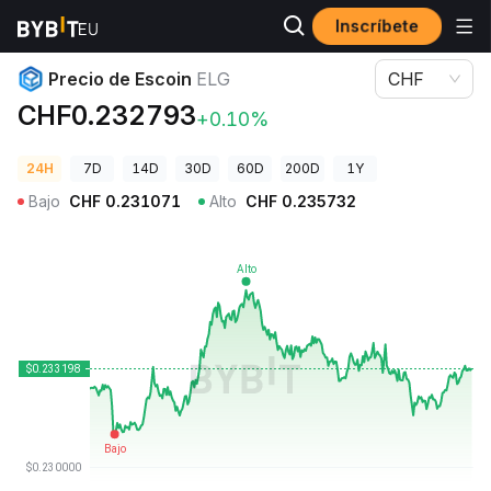
Inscríbete
Precios de Criptomonedas
Precio de Escoin ELG
Precio de Escoin
ELG
CHF
CHF0.232793
+0.10%
24H
7D
14D
30D
60D
200D
1Y
Bajo
CHF
0.231071
Alto
CHF
0.235732