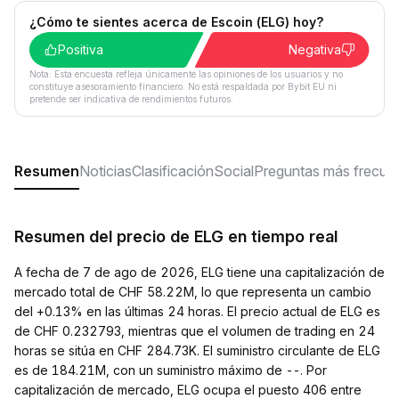
¿Cómo te sientes acerca de Escoin (ELG) hoy?
Positiva
Negativa
Nota: Esta encuesta refleja únicamente las opiniones de los usuarios y no
constituye asesoramiento financiero. No está respaldada por Bybit EU ni
pretende ser indicativa de rendimientos futuros.
Resumen
Noticias
Clasificación
Social
Preguntas más frecue
Resumen del precio de ELG en tiempo real
A fecha de 7 de ago de 2026, ELG tiene una capitalización de
mercado total de CHF 58.22M, lo que representa un cambio
del +0.13% en las últimas 24 horas. El precio actual de ELG es
de CHF 0.232793, mientras que el volumen de trading en 24
horas se sitúa en CHF 284.73K. El suministro circulante de ELG
es de 184.21M, con un suministro máximo de --. Por
capitalización de mercado, ELG ocupa el puesto 406 entre