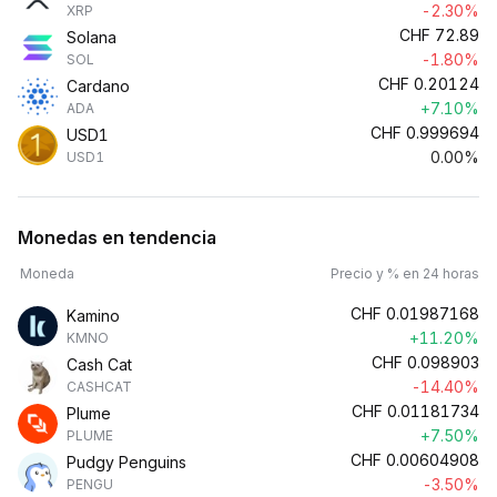
-2.30%
XRP
CHF
72.89
Solana
-1.80%
SOL
CHF
0.20124
Cardano
+7.10%
ADA
CHF
0.999694
USD1
0.00%
USD1
Monedas en tendencia
Moneda
Precio y % en 24 horas
CHF
0.01987168
Kamino
+11.20%
KMNO
CHF
0.098903
Cash Cat
-14.40%
CASHCAT
CHF
0.01181734
Plume
+7.50%
PLUME
CHF
0.00604908
Pudgy Penguins
-3.50%
PENGU