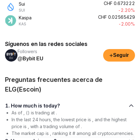
CHF
0.673222
Sui
-2.20%
SUI
CHF
0.02565429
Kaspa
-2.00%
KAS
Síguenos en las redes sociales
Followers
+
Seguir
@Bybit EU
Preguntas frecuentes acerca de
ELG(Escoin)
1. How much is today?
As of , () is trading at .
In the last 24 hours, the lowest price is , and the highest
price is , with a trading volume of .
The market cap is , ranking it # among all cryptocurrencies.