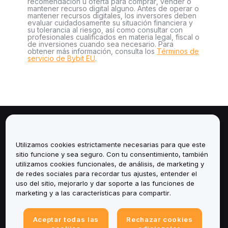
recomendación u oferta para comprar, vender o
mantener recurso digital alguno. Antes de operar o
mantener recursos digitales, los inversores deben
evaluar cuidadosamente su situación financiera y
su tolerancia al riesgo, así como consultar con
profesionales cualificados en materia legal, fiscal o
de inversiones cuando sea necesario. Para
obtener más información, consulta los
Términos de
servicio de Bybit EU
.
Sobre
Utilizamos cookies estrictamente necesarias para que este
Servicios
sitio funcione y sea seguro. Con tu consentimiento, también
utilizamos cookies funcionales, de análisis, de marketing y
de redes sociales para recordar tus ajustes, entender el
Soporte
uso del sitio, mejorarlo y dar soporte a las funciones de
marketing y a las características para compartir.
Productos
Aceptar todas las
Rechazar cookies
Legal