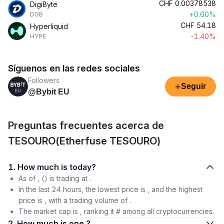
CHF
0.00378538
DigiByte
+0.60%
DGB
CHF
54.18
Hyperliquid
-1.40%
HYPE
Síguenos en las redes sociales
Followers
+
Seguir
@Bybit EU
Preguntas frecuentes acerca de
TESOURO(Etherfuse TESOURO)
1. How much is today?
As of , () is trading at .
In the last 24 hours, the lowest price is , and the highest
price is , with a trading volume of .
The market cap is , ranking it # among all cryptocurrencies.
2. How much is one ?