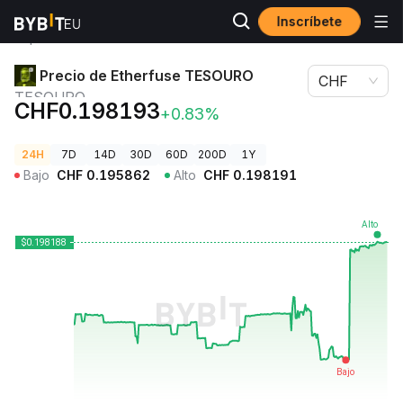
Inscríbete
Precios de
Precio de Etherfuse TESOURO
Criptomonedas
TESOURO
Precio de Etherfuse TESOURO
CHF
TESOURO
CHF0.198193
+0.83%
24H
7D
14D
30D
60D
200D
1Y
Bajo
CHF
0.195862
Alto
CHF
0.198191