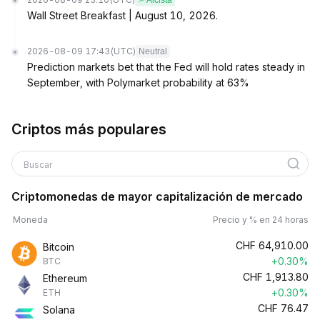
Alcista
Wall Street Breakfast | August 10, 2026.
2026-08-09 17:43
(UTC)
Neutral
Prediction markets bet that the Fed will hold rates steady in
September, with Polymarket probability at 63%
Criptos más populares
Buscar
Criptomonedas de mayor capitalización de mercado
Moneda
Precio y % en 24 horas
CHF
64,910.00
Bitcoin
+0.30%
BTC
CHF
1,913.80
Ethereum
+0.30%
ETH
CHF
76.47
Solana