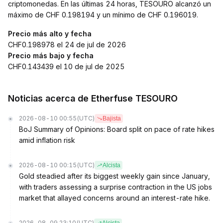
criptomonedas. En las últimas 24 horas, TESOURO alcanzó un
máximo de CHF 0.198194 y un mínimo de CHF 0.196019.
Precio más alto y fecha
CHF0.198978 el 24 de jul de 2026
Precio más bajo y fecha
CHF0.143439 el 10 de jul de 2025
Noticias acerca de Etherfuse TESOURO
2026-08-10 00:55
(UTC)
Bajista
BoJ Summary of Opinions: Board split on pace of rate hikes
amid inflation risk
2026-08-10 00:15
(UTC)
Alcista
Gold steadied after its biggest weekly gain since January,
with traders assessing a surprise contraction in the US jobs
market that allayed concerns around an interest-rate hike.
2026-08-09 23:10
(UTC)