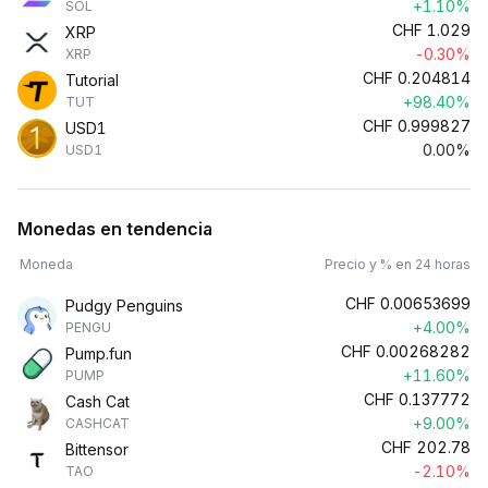
+1.10%
SOL
CHF
1.029
XRP
-0.30%
XRP
CHF
0.204814
Tutorial
+98.40%
TUT
CHF
0.999827
USD1
0.00%
USD1
Monedas en tendencia
Moneda
Precio y % en 24 horas
CHF
0.00653699
Pudgy Penguins
+4.00%
PENGU
CHF
0.00268282
Pump.fun
+11.60%
PUMP
CHF
0.137772
Cash Cat
+9.00%
CASHCAT
CHF
202.78
Bittensor
-2.10%
TAO