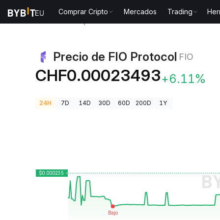
Comprar Cripto
Mercados
Trading
Her
Precios de Criptomonedas
Precio de FIO Protocol F
Precio de FIO Protocol
FIO
CHF0.00023493
+6.11%
24H
7D
14D
30D
60D
200D
1Y