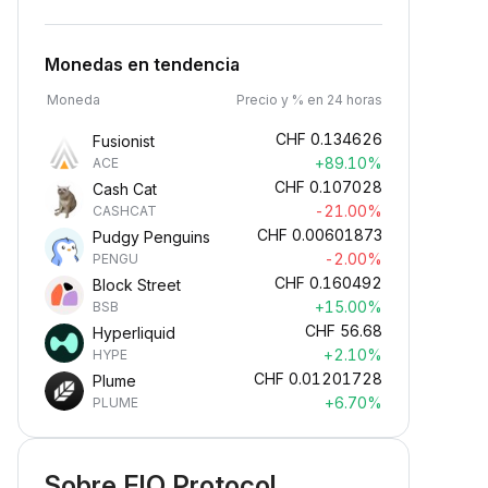
Monedas en tendencia
Moneda
Precio y % en 24 horas
CHF
0.134626
Fusionist
+89.10%
ACE
CHF
0.107028
Cash Cat
-21.00%
CASHCAT
CHF
0.00601873
Pudgy Penguins
-2.00%
PENGU
CHF
0.160492
Block Street
+15.00%
BSB
CHF
56.68
Hyperliquid
+2.10%
HYPE
CHF
0.01201728
Plume
+6.70%
PLUME
Sobre FIO Protocol