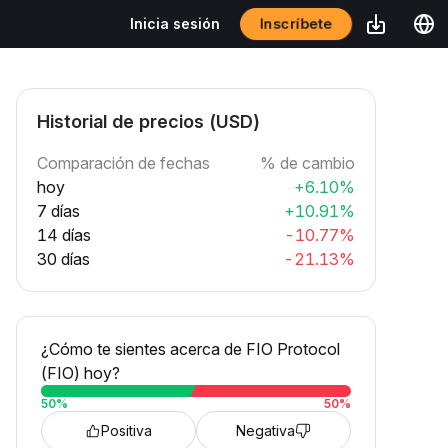
Inscríbete
Inicia sesión
Historial de precios (USD)
Comparación de fechas
% de cambio
hoy
+6.10%
7 días
+10.91%
14 días
-10.77%
30 días
-21.13%
¿Cómo te sientes acerca de FIO Protocol
(FIO) hoy?
50
%
50
%
Positiva
Negativa