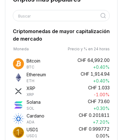
Buscar
Criptomonedas de mayor capitalización
de mercado
Moneda
Precio y % en 24 horas
CHF
64,992.00
Bitcoin
+0.40%
BTC
CHF
1,914.94
Ethereum
+0.40%
ETH
CHF
1.033
XRP
-1.00%
XRP
CHF
73.60
Solana
+0.30%
SOL
CHF
0.201811
Cardano
+7.20%
ADA
CHF
0.999772
USD1
0.00%
USD1