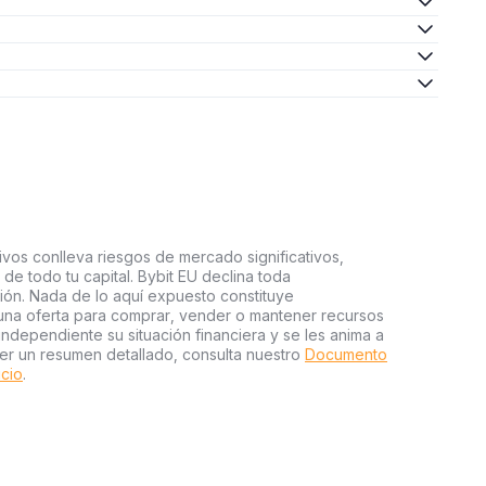
ivos conlleva riesgos de mercado significativos,
a de todo tu capital. Bybit EU declina toda
sión. Nada de lo aquí expuesto constituye
una oferta para comprar, vender o mantener recursos
independiente su situación financiera y se les anima a
er un resumen detallado, consulta nuestro
Documento
icio
.