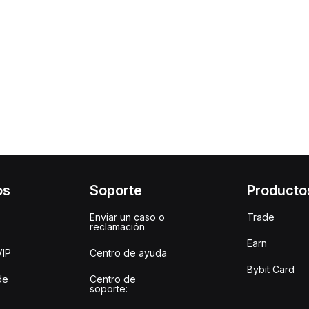
os
Soporte
Producto
Enviar un caso o
Trade
reclamación
Earn
VIP
Centro de ayuda
Bybit Card
de
Centro de
soporte: