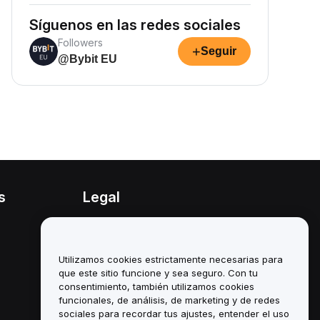
Síguenos en las redes sociales
Followers
+
Seguir
@Bybit EU
s
Legal
Política de conflicto de
intereses
Utilizamos cookies estrictamente necesarias para
Resumen de la política de
custodia y administración
que este sitio funcione y sea seguro. Con tu
consentimiento, también utilizamos cookies
Información sobre ESG
funcionales, de análisis, de marketing y de redes
sociales para recordar tus ajustes, entender el uso