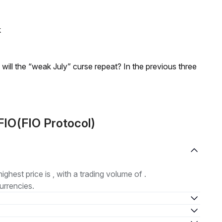
k
; will the “weak July” curse repeat? In the previous three
FIO(FIO Protocol)
highest price is , with a trading volume of .
urrencies.