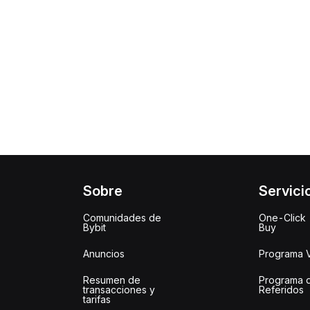
Sobre
Servici
Comunidades de
One-Click
Bybit
Buy
Anuncios
Programa 
Resumen de
Programa 
transacciones y
Referidos
tarifas