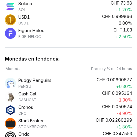
CHF
73.68
Solana
+1.20%
SOL
CHF
0.999866
USD1
0.00%
USD1
CHF
1.03
Figure Heloc
+2.50%
FIGR_HELOC
Monedas en tendencia
Moneda
Precio y % en 24 horas
CHF
0.00600677
Pudgy Penguins
+0.30%
PENGU
CHF
0.095164
Cash Cat
-1.30%
CASHCAT
CHF
0.050674
Cronos
-4.90%
CRO
CHF
0.02280299
StonkBroker
+1.80%
STONKBROKER
CHF
0.347553
Ondo