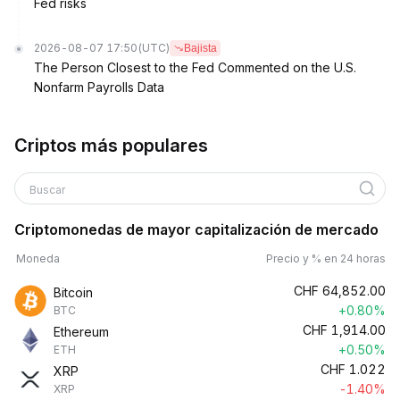
Fed risks
2026-08-07 17:50
(UTC)
Bajista
The Person Closest to the Fed Commented on the U.S.
Nonfarm Payrolls Data
Criptos más populares
Buscar
Criptomonedas de mayor capitalización de mercado
Moneda
Precio y % en 24 horas
CHF
64,852.00
Bitcoin
+0.80%
BTC
CHF
1,914.00
Ethereum
+0.50%
ETH
CHF
1.022
XRP
-1.40%
XRP