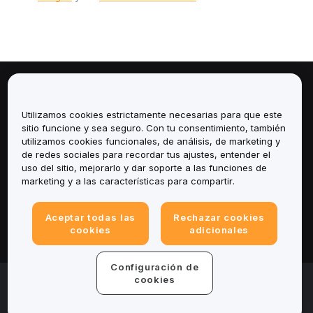
Sobre
Utilizamos cookies estrictamente necesarias para que este
Servicios
sitio funcione y sea seguro. Con tu consentimiento, también
utilizamos cookies funcionales, de análisis, de marketing y
de redes sociales para recordar tus ajustes, entender el
Soporte
uso del sitio, mejorarlo y dar soporte a las funciones de
marketing y a las características para compartir.
Productos
Aceptar todas las
Rechazar cookies
Legal
cookies
adicionales
Configuración de
© 2025-2026 Bybit.eu. All rights reserved.
cookies
Términos de servicio
|
Términos de Privacidad
|
Impreso
(Nota Legal)
|
Centro de preferencias de cookies