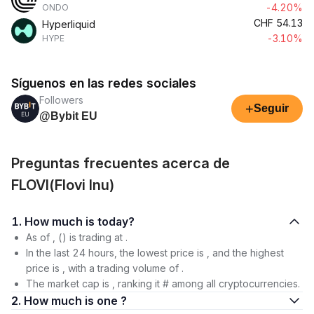
-4.20%
ONDO
CHF
54.13
Hyperliquid
-3.10%
HYPE
Síguenos en las redes sociales
Followers
+
Seguir
@Bybit EU
Preguntas frecuentes acerca de
FLOVI(Flovi Inu)
1. How much is today?
As of , () is trading at .
In the last 24 hours, the lowest price is , and the highest
price is , with a trading volume of .
The market cap is , ranking it # among all cryptocurrencies.
2. How much is one ?