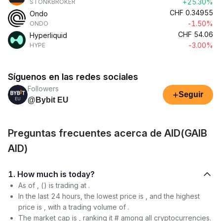
+25.30%
STONKBROKER
CHF
0.34955
Ondo
-1.50%
ONDO
CHF
54.06
Hyperliquid
-3.00%
HYPE
Síguenos en las redes sociales
Followers
+
Seguir
@Bybit EU
Preguntas frecuentes acerca de AID(GAIB
AID)
1. How much is today?
As of , () is trading at .
In the last 24 hours, the lowest price is , and the highest
price is , with a trading volume of .
The market cap is , ranking it # among all cryptocurrencies.