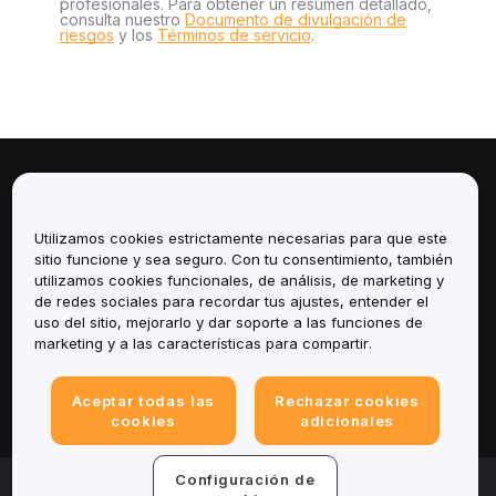
profesionales. Para obtener un resumen detallado,
consulta nuestro
Documento de divulgación de
riesgos
y los
Términos de servicio
.
Sobre
Utilizamos cookies estrictamente necesarias para que este
Servicios
sitio funcione y sea seguro. Con tu consentimiento, también
utilizamos cookies funcionales, de análisis, de marketing y
Soporte
de redes sociales para recordar tus ajustes, entender el
uso del sitio, mejorarlo y dar soporte a las funciones de
marketing y a las características para compartir.
Productos
Legal
Aceptar todas las
Rechazar cookies
cookies
adicionales
Configuración de
© 2025-2026 Bybit.eu. Todos los derechos