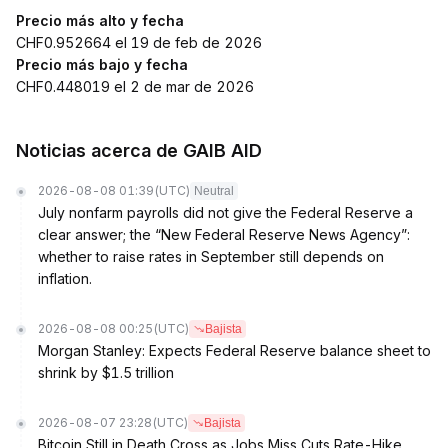
Precio más alto y fecha
CHF0.952664 el 19 de feb de 2026
Precio más bajo y fecha
CHF0.448019 el 2 de mar de 2026
Noticias acerca de GAIB AID
2026-08-08 01:39
(UTC)
Neutral
July nonfarm payrolls did not give the Federal Reserve a
clear answer; the “New Federal Reserve News Agency”:
whether to raise rates in September still depends on
inflation.
2026-08-08 00:25
(UTC)
Bajista
Morgan Stanley: Expects Federal Reserve balance sheet to
shrink by $1.5 trillion
2026-08-07 23:28
(UTC)
Bajista
Bitcoin Still in Death Cross as Jobs Miss Cuts Rate-Hike