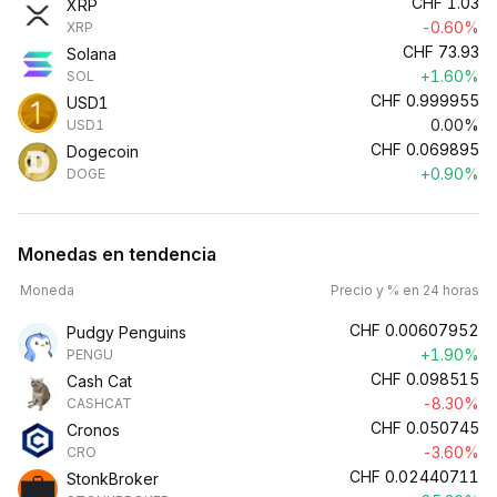
CHF
1.03
XRP
-0.60%
XRP
CHF
73.93
Solana
+1.60%
SOL
CHF
0.999955
USD1
0.00%
USD1
CHF
0.069895
Dogecoin
+0.90%
DOGE
Monedas en tendencia
Moneda
Precio y % en 24 horas
CHF
0.00607952
Pudgy Penguins
+1.90%
PENGU
CHF
0.098515
Cash Cat
-8.30%
CASHCAT
CHF
0.050745
Cronos
-3.60%
CRO
CHF
0.02440711
StonkBroker