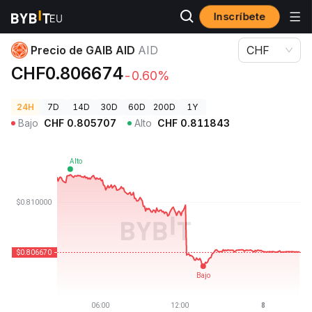
Inscríbete
Precios de Criptomonedas
Precio de GAIB AID AID
Precio de GAIB AID
AID
CHF
CHF0.806674
-0.60%
24H
7D
14D
30D
60D
200D
1Y
Bajo
CHF
0.805707
Alto
CHF
0.811843