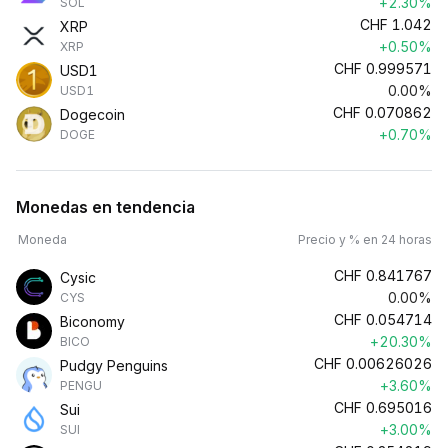
+2.30%
SOL
CHF
1.042
XRP
+0.50%
XRP
CHF
0.999571
USD1
0.00%
USD1
CHF
0.070862
Dogecoin
+0.70%
DOGE
Monedas en tendencia
Moneda
Precio y % en 24 horas
CHF
0.841767
Cysic
0.00%
CYS
CHF
0.054714
Biconomy
+20.30%
BICO
CHF
0.00626026
Pudgy Penguins
+3.60%
PENGU
CHF
0.695016
Sui
+3.00%
SUI