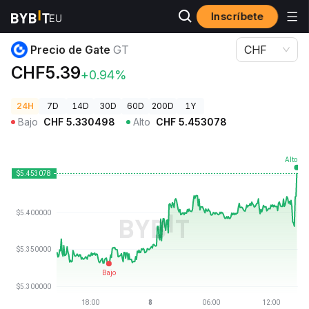
Inscríbete
Precios de Criptomonedas
Precio de Gate GT
Precio de Gate
GT
CHF
CHF5.39
+0.94%
24H
7D
14D
30D
60D
200D
1Y
Bajo
CHF
5.330498
Alto
CHF
5.453078