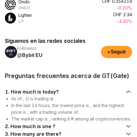
CHF
0.354219
Ondo
-0.20%
ONDO
CHF
2.34
Lighter
-4.30%
LIT
Síguenos en las redes sociales
Followers
+
Seguir
@Bybit EU
Preguntas frecuentes acerca de GT(Gate)
1. How much is today?
As of , () is trading at .
In the last 24 hours, the lowest price is , and the highest
price is , with a trading volume of .
The market cap is , ranking it # among all cryptocurrencies.
2. How much is one ?
3. How many are there?