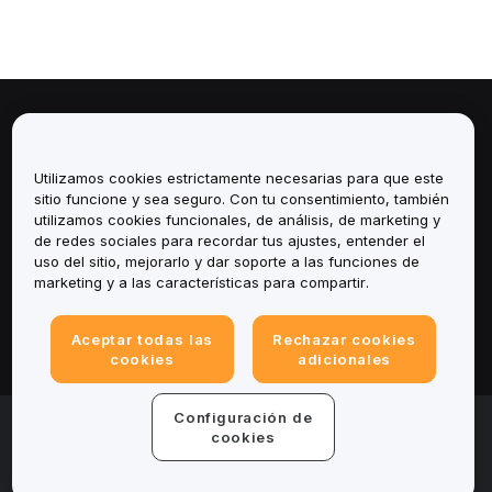
Sobre
Utilizamos cookies estrictamente necesarias para que este
Servicios
sitio funcione y sea seguro. Con tu consentimiento, también
utilizamos cookies funcionales, de análisis, de marketing y
Soporte
de redes sociales para recordar tus ajustes, entender el
uso del sitio, mejorarlo y dar soporte a las funciones de
marketing y a las características para compartir.
Productos
Legal
Aceptar todas las
Rechazar cookies
cookies
adicionales
Configuración de
© 2025-2026 Bybit.eu. Todos los derechos
reservados.
cookies
Términos de servicio
|
Términos de Privacidad
|
Impreso
(Nota Legal)
|
Centro de preferencias de cookies