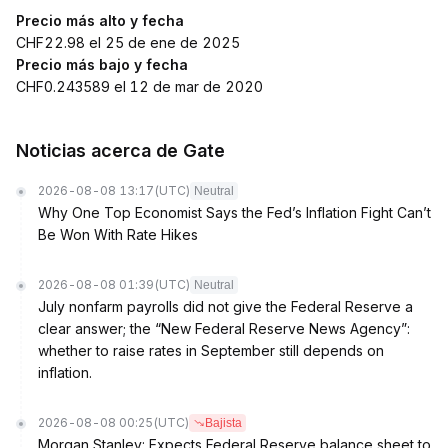
Precio más alto y fecha
CHF22.98 el 25 de ene de 2025
Precio más bajo y fecha
CHF0.243589 el 12 de mar de 2020
Noticias acerca de Gate
2026-08-08 13:17
(UTC)
Neutral
Why One Top Economist Says the Fed’s Inflation Fight Can’t
Be Won With Rate Hikes
2026-08-08 01:39
(UTC)
Neutral
July nonfarm payrolls did not give the Federal Reserve a
clear answer; the “New Federal Reserve News Agency”:
whether to raise rates in September still depends on
inflation.
2026-08-08 00:25
(UTC)
Bajista
Morgan Stanley: Expects Federal Reserve balance sheet to