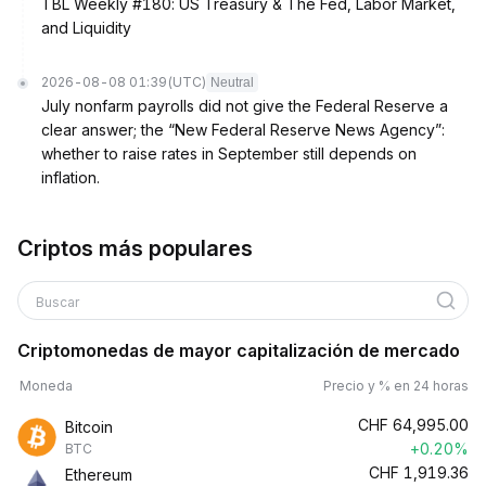
TBL Weekly #180: US Treasury & The Fed, Labor Market,
and Liquidity
2026-08-08 01:39
(UTC)
Neutral
July nonfarm payrolls did not give the Federal Reserve a
clear answer; the “New Federal Reserve News Agency”:
whether to raise rates in September still depends on
inflation.
Criptos más populares
Buscar
Criptomonedas de mayor capitalización de mercado
Moneda
Precio y % en 24 horas
CHF
64,995.00
Bitcoin
+0.20%
BTC
CHF
1,919.36
Ethereum