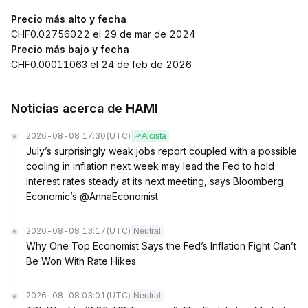
Precio más alto y fecha
CHF0.02756022 el 29 de mar de 2024
Precio más bajo y fecha
CHF0.00011063 el 24 de feb de 2026
Noticias acerca de HAMI
2026-08-08 17:30
(UTC)
Alcista
July’s surprisingly weak jobs report coupled with a possible
cooling in inflation next week may lead the Fed to hold
interest rates steady at its next meeting, says Bloomberg
Economic’s @AnnaEconomist
2026-08-08 13:17
(UTC)
Neutral
Why One Top Economist Says the Fed’s Inflation Fight Can’t
Be Won With Rate Hikes
2026-08-08 03:01
(UTC)
Neutral