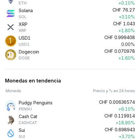
+0.10%
ETH
CHF
76.27
Solana
+3.10%
SOL
CHF
1.043
XRP
+1.80%
XRP
CHF
0.999408
USD1
0.00%
USD1
CHF
0.070978
Dogecoin
+1.60%
DOGE
Monedas en tendencia
Moneda
Precio y % en 24 horas
CHF
0.00636574
Pudgy Penguins
+6.10%
PENGU
CHF
0.119914
Cash Cat
+18.90%
CASHCAT
CHF
0.698943
Sui
+3.70%
SUI