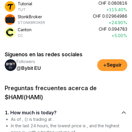
CHF
0.080816
Tutorial
+115.40%
TUT
CHF
0.02964986
StonkBroker
+24.90%
STONKBROKER
CHF
0.094783
Canton
+5.00%
CC
Síguenos en las redes sociales
Followers
+
Seguir
@Bybit EU
Preguntas frecuentes acerca de
$HAMI(HAMI)
1. How much is today?
As of , () is trading at .
In the last 24 hours, the lowest price is , and the highest