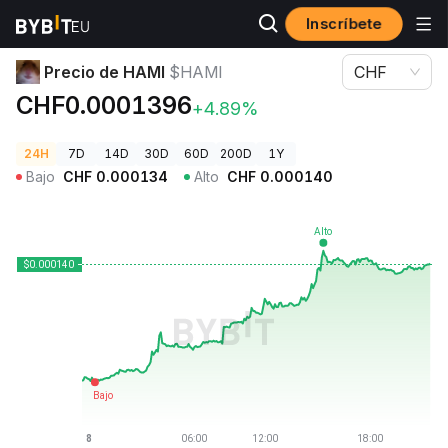
Inscríbete
Precios de Criptomonedas
Precio de HAMI $HAMI
Precio de HAMI
$HAMI
CHF
CHF0.0001396
+4.89%
24H
7D
14D
30D
60D
200D
1Y
Bajo
CHF
0.000134
Alto
CHF
0.000140