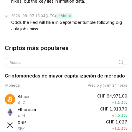
hikes, but the key lies in inflation data.
2026-08-07 13:34
(UTC)
Alcista
Odds the Fed will hike in September tumble following big
July jobs miss
Criptos más populares
Buscar
Criptomonedas de mayor capitalización de mercado
Moneda
Precio y % en 24 horas
CHF
64,971.00
Bitcoin
+1.00%
BTC
CHF
1,913.70
Ethereum
+1.30%
ETH
CHF
1.027
XRP
-1.00%
XRP