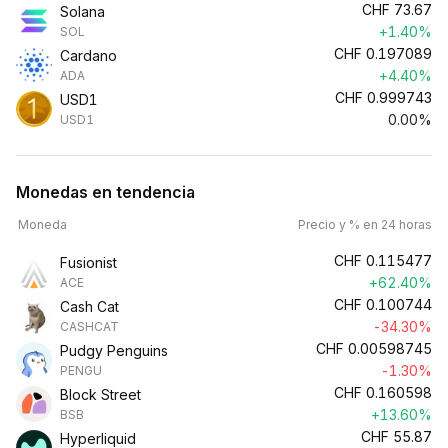
CHF
73.67
Solana
+1.40%
SOL
CHF
0.197089
Cardano
+4.40%
ADA
CHF
0.999743
USD1
0.00%
USD1
Monedas en tendencia
Moneda
Precio y % en 24 horas
CHF
0.115477
Fusionist
+62.40%
ACE
CHF
0.100744
Cash Cat
-34.30%
CASHCAT
CHF
0.00598745
Pudgy Penguins
-1.30%
PENGU
CHF
0.160598
Block Street
+13.60%
BSB
CHF
55.87
Hyperliquid