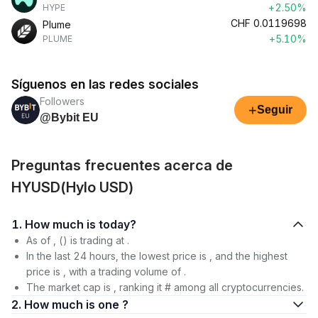
+2.50%
HYPE
CHF
0.0119698
Plume
+5.10%
PLUME
Síguenos en las redes sociales
Followers
+
Seguir
@Bybit EU
Preguntas frecuentes acerca de
HYUSD(Hylo USD)
1. How much is today?
As of , () is trading at .
In the last 24 hours, the lowest price is , and the highest
price is , with a trading volume of .
The market cap is , ranking it # among all cryptocurrencies.
2. How much is one ?