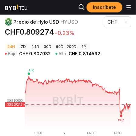
Inscríbete
Precios de Criptomonedas
Precio de Hylo USD HYUSD
Precio de Hylo USD
HYUSD
CHF
CHF0.809274
-0.23%
24H
7D
14D
30D
60D
200D
1Y
Bajo
CHF
0.807032
Alto
CHF
0.814592