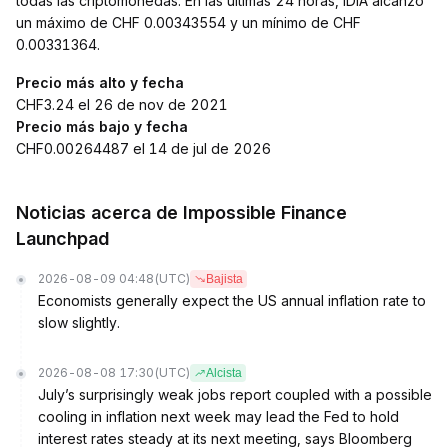
todas las criptomonedas. En las últimas 24 horas, IDIA alcanzó
un máximo de CHF 0.00343554 y un mínimo de CHF
0.00331364.
Precio más alto y fecha
CHF3.24 el 26 de nov de 2021
Precio más bajo y fecha
CHF0.00264487 el 14 de jul de 2026
Noticias acerca de Impossible Finance
Launchpad
2026-08-09 04:48
(UTC)
Bajista
Economists generally expect the US annual inflation rate to
slow slightly.
2026-08-08 17:30
(UTC)
Alcista
July’s surprisingly weak jobs report coupled with a possible
cooling in inflation next week may lead the Fed to hold
interest rates steady at its next meeting, says Bloomberg