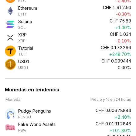
-0.40%
BTC
CHF
1,912.93
Ethereum
-0.30%
ETH
CHF
75.89
Solana
+1.30%
SOL
CHF
1.034
XRP
-0.10%
XRP
CHF
0.172296
Tutorial
+248.70%
TUT
CHF
0.999444
USD1
0.00%
USD1
Monedas en tendencia
Moneda
Precio y % en 24 horas
CHF
0.00628844
Pudgy Penguins
+2.40%
PENGU
CHF
0.01912846
Fake World Assets
+101.80%
FWA