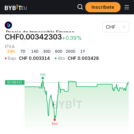
Inscríbete
Precios de
Precio de Impossible Finance Launchpad
Criptomonedas
IDIA
CHF
Precio de Impossible Finance
CHF0.00342303
+0.39%
Launchpad
IDIA
24H
7D
14D
30D
60D
200D
1Y
Bajo
CHF
0.003314
Alto
CHF
0.003428