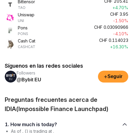
CHF
205.41
Bittensor
+4.70%
TAO
CHF
3.95
Uniswap
-1.50%
UNI
CHF
0.03090966
Pons
-4.10%
PONS
CHF
0.114023
Cash Cat
+16.30%
CASHCAT
Síguenos en las redes sociales
Followers
+
Seguir
@Bybit EU
Preguntas frecuentes acerca de
IDIA(Impossible Finance Launchpad)
1. How much is today?
As of , () is trading at .