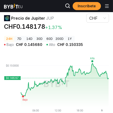
Inscríbete
Precios de Criptomonedas
Precio de Jupiter JUP
Precio de Jupiter
JUP
CHF
CHF0.148178
+1.37%
24H
7D
14D
30D
60D
200D
1Y
Bajo
CHF
0.145680
Alto
CHF
0.150335