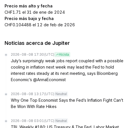
Precio más alto y fecha
CHF1.71 el 31 de ene de 2024
Precio más bajo y fecha
CHF0.104488 el 12 de feb de 2026
Noticias acerca de Jupiter
2026-08-08 17:30
(UTC)
Alcista
July’s surprisingly weak jobs report coupled with a possible
cooling in inflation next week may lead the Fed to hold
interest rates steady at its next meeting, says Bloomberg
Economic’s @AnnaEconomist
2026-08-08 13:17
(UTC)
Neutral
Why One Top Economist Says the Fed’s Inflation Fight Can’t
Be Won With Rate Hikes
2026-08-08 03:01
(UTC)
Neutral
TBL Weekly #180: US Treasury & The Fed, Labor Market,