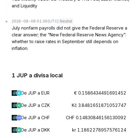
and Liquidity
2026-08-08 01:39
(UTC)
Neutral
July nonfarm payrolls did not give the Federal Reserve a
clear answer; the “New Federal Reserve News Agency”:
whether to raise rates in September still depends on
inflation.
1 JUP a divisa local
De JUP a EUR
€ 0.1586434491691452
De JUP a CZK
Kč 3.8481651871052747
De JUP a CHF
CHF 0.14830846156130092
De JUP a DKK
kr 1.1862278957576124