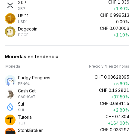
CHF
1.036
XRP
+1.80%
XRP
CHF
0.999513
USD1
0.00%
USD1
CHF
0.070006
Dogecoin
+1.10%
DOGE
Monedas en tendencia
Moneda
Precio y % en 24 horas
CHF
0.00628395
Pudgy Penguins
+5.60%
PENGU
CHF
0.122821
Cash Cat
+37.50%
CASHCAT
CHF
0.689115
Sui
+2.80%
SUI
CHF
0.1304
Tutorial
+164.00%
TUT
CHF
0.033297
StonkBroker