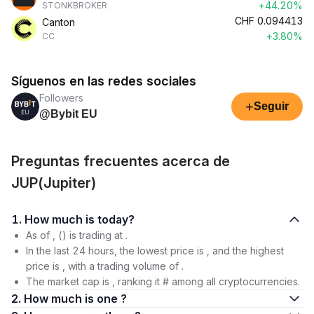
+44.20%
STONKBROKER
CHF
0.094413
Canton
+3.80%
CC
Síguenos en las redes sociales
Followers
+
Seguir
@Bybit EU
Preguntas frecuentes acerca de
JUP(Jupiter)
1. How much is today?
As of , () is trading at .
In the last 24 hours, the lowest price is , and the highest
price is , with a trading volume of .
The market cap is , ranking it # among all cryptocurrencies.
2. How much is one ?