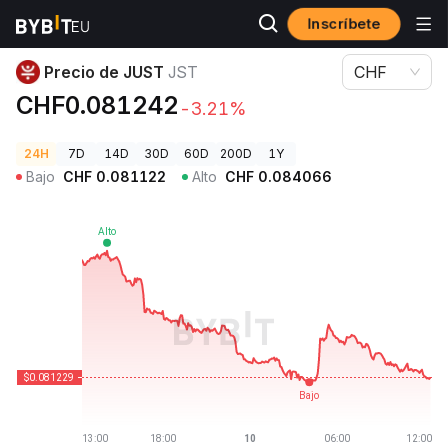
Inscríbete
Precios de Criptomonedas
Precio de JUST JST
Precio de JUST
JST
CHF
CHF0.081242
-3.21%
24H
7D
14D
30D
60D
200D
1Y
Bajo
CHF
0.081122
Alto
CHF
0.084066