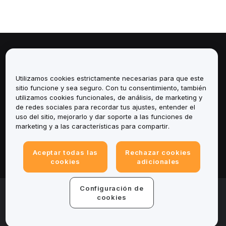
Sobre
Utilizamos cookies estrictamente necesarias para que este
Servicios
sitio funcione y sea seguro. Con tu consentimiento, también
utilizamos cookies funcionales, de análisis, de marketing y
Soporte
de redes sociales para recordar tus ajustes, entender el
uso del sitio, mejorarlo y dar soporte a las funciones de
marketing y a las características para compartir.
Productos
Legal
Aceptar todas las
Rechazar cookies
cookies
adicionales
Configuración de
© 2025-2026 Bybit.eu. Todos los derechos
reservados.
cookies
Términos de servicio
|
Términos de Privacidad
|
Impreso
(Nota Legal)
|
Centro de preferencias de cookies