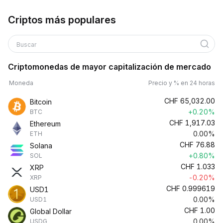
Criptos más populares
Buscar
Criptomonedas de mayor capitalización de mercado
Moneda
Precio y % en 24 horas
CHF
65,032.00
Bitcoin
+0.20%
BTC
CHF
1,917.03
Ethereum
0.00%
ETH
CHF
76.88
Solana
+0.80%
SOL
CHF
1.033
XRP
-0.20%
XRP
CHF
0.999619
USD1
0.00%
USD1
CHF
1.00
Global Dollar
0.00%
USDG