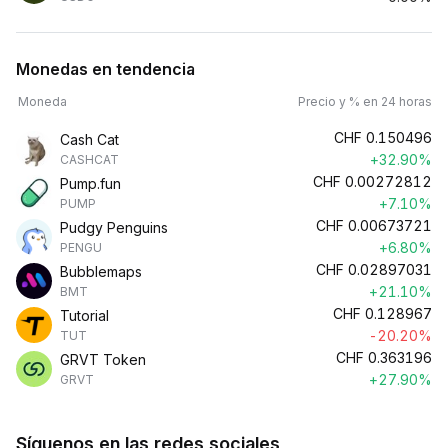
Monedas en tendencia
Moneda
Precio y % en 24 horas
CHF
0.150496
Cash Cat
+32.90%
CASHCAT
CHF
0.00272812
Pump.fun
+7.10%
PUMP
CHF
0.00673721
Pudgy Penguins
+6.80%
PENGU
CHF
0.02897031
Bubblemaps
+21.10%
BMT
CHF
0.128967
Tutorial
-20.20%
TUT
CHF
0.363196
GRVT Token
+27.90%
GRVT
Síguenos en las redes sociales