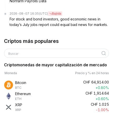
Nonfarm Payrolls Data
2026-08-07 16:35
(UTC)
Bajista
For stock and bond investors, good economic news in
today’s July jobs report could equal bad news for markets.
Criptos más populares
Buscar
Criptomonedas de mayor capitalización de mercado
Moneda
Precio y % en 24 horas
CHF
64,914.00
Bitcoin
+0.80%
BTC
CHF
1,914.64
Ethereum
+0.60%
ETH
CHF
1.025
XRP
-1.00%
XRP