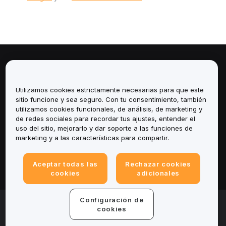
Sobre
Utilizamos cookies estrictamente necesarias para que este
Servicios
sitio funcione y sea seguro. Con tu consentimiento, también
utilizamos cookies funcionales, de análisis, de marketing y
Soporte
de redes sociales para recordar tus ajustes, entender el
uso del sitio, mejorarlo y dar soporte a las funciones de
marketing y a las características para compartir.
Productos
Legal
Aceptar todas las
Rechazar cookies
cookies
adicionales
Configuración de
© 2025-2026 Bybit.eu. Todos los derechos
reservados.
cookies
Términos de servicio
|
Términos de Privacidad
|
Impreso