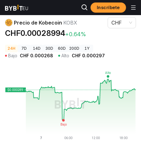
Inscríbete
Precios de Criptomonedas
Precio de Kobecoin KOBX
Precio de Kobecoin
KOBX
CHF
CHF0.00028994
+0.64%
24H
7D
14D
30D
60D
200D
1Y
Bajo
CHF
0.000268
Alto
CHF
0.000297