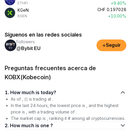
+9.40%
ETHFI
CHF
0.197028
KGeN
+10.00%
KGEN
Síguenos en las redes sociales
Followers
+
Seguir
@Bybit EU
Preguntas frecuentes acerca de
KOBX(Kobecoin)
1. How much is today?
As of , () is trading at .
In the last 24 hours, the lowest price is , and the highest
price is , with a trading volume of .
The market cap is , ranking it # among all cryptocurrencies.
2. How much is one ?