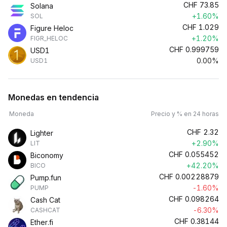
CHF
73.85
Solana
+1.60%
SOL
CHF
1.029
Figure Heloc
+1.20%
FIGR_HELOC
CHF
0.999759
USD1
0.00%
USD1
Monedas en tendencia
Moneda
Precio y % en 24 horas
CHF
2.32
Lighter
+2.90%
LIT
CHF
0.055452
Biconomy
+42.20%
BICO
CHF
0.00228879
Pump.fun
-1.60%
PUMP
CHF
0.098264
Cash Cat
-6.30%
CASHCAT
CHF
0.38144
Ether.fi