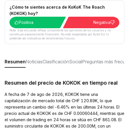
¿Cómo te sientes acerca de KoKoK The Roach
(KOKOK) hoy?
Positiva
Negativa
Nota: Esta encuesta refleja únicamente las opiniones de los usuarios y no
constituye asesoramiento financiero. No está respaldada por Bybit EU ni
pretende ser indicativa de rendimientos futuros.
Resumen
Noticias
Clasificación
Social
Preguntas más frecue
Resumen del precio de KOKOK en tiempo real
A fecha de 7 de ago de 2026, KOKOK tiene una
capitalización de mercado total de CHF 120.89K, lo que
representa un cambio del -6.46% en las últimas 24 horas. El
precio actual de KOKOK es de CHF 0.00060444, mientras que
el volumen de trading en 24 horas se sitúa en CHF 861.08. El
suministro circulante de KOKOK es de 200.00M, con un