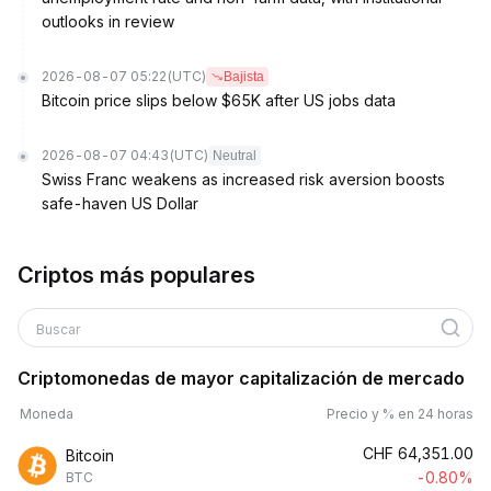
outlooks in review
2026-08-07 05:22
(UTC)
Bajista
Bitcoin price slips below $65K after US jobs data
2026-08-07 04:43
(UTC)
Neutral
Swiss Franc weakens as increased risk aversion boosts
safe-haven US Dollar
Criptos más populares
Buscar
Criptomonedas de mayor capitalización de mercado
Moneda
Precio y % en 24 horas
CHF
64,351.00
Bitcoin
-0.80%
BTC