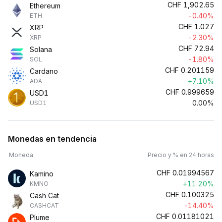
CHF
1,902.65
Ethereum
-0.40%
ETH
CHF
1.027
XRP
-2.30%
XRP
CHF
72.94
Solana
-1.80%
SOL
CHF
0.201159
Cardano
+7.10%
ADA
CHF
0.999659
USD1
0.00%
USD1
Monedas en tendencia
Moneda
Precio y % en 24 horas
CHF
0.01994567
Kamino
+11.20%
KMNO
CHF
0.100325
Cash Cat
-14.40%
CASHCAT
CHF
0.01181021
Plume