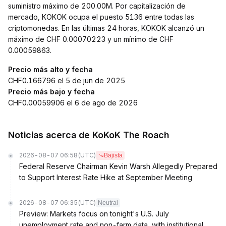
suministro máximo de 200.00M. Por capitalización de
mercado, KOKOK ocupa el puesto 5136 entre todas las
criptomonedas. En las últimas 24 horas, KOKOK alcanzó un
máximo de CHF 0.00070223 y un mínimo de CHF
0.00059863.
Precio más alto y fecha
CHF0.166796 el 5 de jun de 2025
Precio más bajo y fecha
CHF0.00059906 el 6 de ago de 2026
Noticias acerca de KoKoK The Roach
2026-08-07 06:58
(UTC)
Bajista
Federal Reserve Chairman Kevin Warsh Allegedly Prepared
to Support Interest Rate Hike at September Meeting
2026-08-07 06:35
(UTC)
Neutral
Preview: Markets focus on tonight's U.S. July
unemployment rate and non-farm data, with institutional