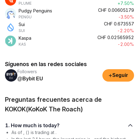
+7.50%
PLUME
CHF
0.00605179
Pudgy Penguins
-3.50%
PENGU
CHF
0.673557
Sui
-2.20%
SUI
CHF
0.02565952
Kaspa
-2.00%
KAS
Síguenos en las redes sociales
Followers
+
Seguir
@Bybit EU
Preguntas frecuentes acerca de
KOKOK(KoKoK The Roach)
1. How much is today?
As of , () is trading at .