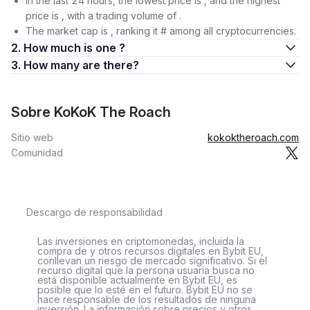
In the last 24 hours, the lowest price is , and the highest
price is , with a trading volume of .
The market cap is , ranking it # among all cryptocurrencies.
2. How much is one ?
3. How many are there?
Sobre KoKoK The Roach
Sitio web
kokoktheroach.com
Comunidad
Descargo de responsabilidad
Las inversiones en criptomonedas, incluida la
compra de y otros recursos digitales en Bybit EU,
conllevan un riesgo de mercado significativo. Si el
recurso digital que la persona usuaria busca no
está disponible actualmente en Bybit EU, es
posible que lo esté en el futuro. Bybit EU no se
hace responsable de los resultados de ninguna
inversión. La información sobre precios y otros