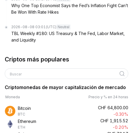
Why One Top Economist Says the Fed’s Inflation Fight Can’t
Be Won With Rate Hikes
2026-08-08 03:01
(UTC)
Neutral
TBL Weekly #180: US Treasury & The Fed, Labor Market,
and Liquidity
Criptos más populares
Buscar
Criptomonedas de mayor capitalización de mercado
Moneda
Precio y % en 24 horas
CHF
64,800.00
Bitcoin
-0.30%
BTC
CHF
1,915.52
Ethereum
-0.20%
ETH