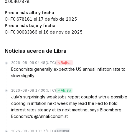
0.00467878.
Precio más alto y fecha
CHF0.678181 el 17 de feb de 2025
Precio más bajo y fecha
CHF0.00083866 el 16 de nov de 2025
Noticias acerca de Libra
2026-08-09 04:48
(UTC)
Bajista
Economists generally expect the US annual inflation rate to
slow slightly.
2026-08-08 17:30
(UTC)
Alcista
July’s surprisingly weak jobs report coupled with a possible
cooling in inflation next week may lead the Fed to hold
interest rates steady at its next meeting, says Bloomberg
Economic’s @AnnaEconomist
2026-08-08 13:17
(UTC)
Neutral