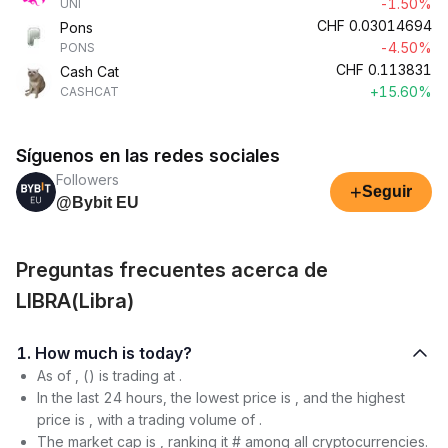
-1.50%
UNI
CHF
0.03014694
Pons
-4.50%
PONS
CHF
0.113831
Cash Cat
+15.60%
CASHCAT
Síguenos en las redes sociales
Followers
+
Seguir
@Bybit EU
Preguntas frecuentes acerca de
LIBRA(Libra)
1. How much is today?
As of , () is trading at .
In the last 24 hours, the lowest price is , and the highest
price is , with a trading volume of .
The market cap is , ranking it # among all cryptocurrencies.