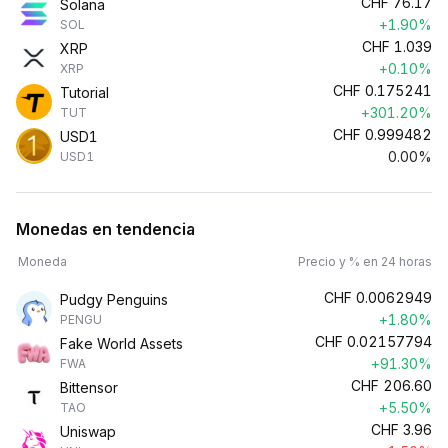
CHF
76.17
Solana
+1.90%
SOL
CHF
1.039
XRP
+0.10%
XRP
CHF
0.175241
Tutorial
+301.20%
TUT
CHF
0.999482
USD1
0.00%
USD1
Monedas en tendencia
Moneda
Precio y % en 24 horas
CHF
0.0062949
Pudgy Penguins
+1.80%
PENGU
CHF
0.02157794
Fake World Assets
+91.30%
FWA
CHF
206.60
Bittensor
+5.50%
TAO
CHF
3.96
Uniswap