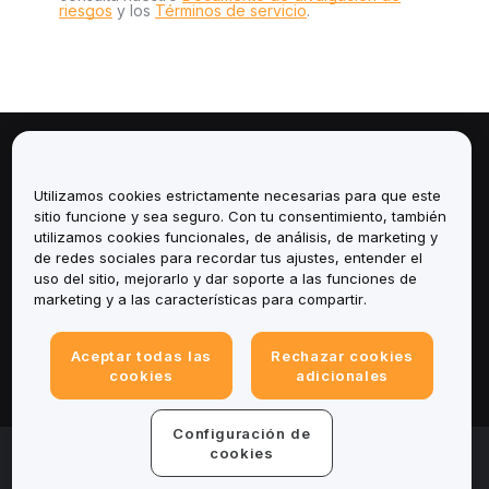
riesgos
y los
Términos de servicio
.
Sobre
Utilizamos cookies estrictamente necesarias para que este
Servicios
sitio funcione y sea seguro. Con tu consentimiento, también
utilizamos cookies funcionales, de análisis, de marketing y
de redes sociales para recordar tus ajustes, entender el
Soporte
uso del sitio, mejorarlo y dar soporte a las funciones de
marketing y a las características para compartir.
Productos
Aceptar todas las
Rechazar cookies
Legal
cookies
adicionales
Configuración de
© 2025-2026 Bybit.eu. All rights reserved.
cookies
Términos de servicio
|
Términos de Privacidad
|
Impreso