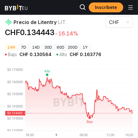
Inscríbete
Precios de Criptomonedas
Precio de Litentry LIT
Precio de Litentry
LIT
CHF
CHF0.134443
-16.14%
24H
7D
14D
30D
60D
200D
1Y
Bajo
CHF
0.130564
Alto
CHF
0.163776