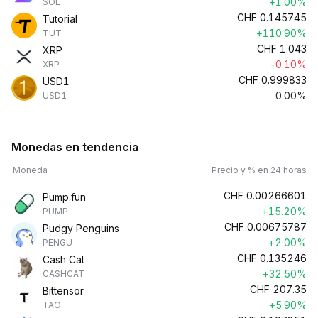
+1.00%
SOL
CHF
0.145745
Tutorial
+110.90%
TUT
CHF
1.043
XRP
-0.10%
XRP
CHF
0.999833
USD1
0.00%
USD1
Monedas en tendencia
Moneda
Precio y % en 24 horas
CHF
0.00266601
Pump.fun
+15.20%
PUMP
CHF
0.00675787
Pudgy Penguins
+2.00%
PENGU
CHF
0.135246
Cash Cat
+32.50%
CASHCAT
CHF
207.35
Bittensor
+5.90%
TAO