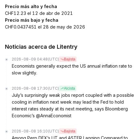
Precio más alto y fecha
CHF12.23 el 12 de abr de 2021
Precio más bajo y fecha
CHF0.0437451 el 28 de may de 2026
Noticias acerca de Litentry
2026-08-09 04:48
(UTC)
Bajista
Economists generally expect the US annual inflation rate to
slow slightly.
2026-08-08 17:30
(UTC)
Alcista
July’s surprisingly weak jobs report coupled with a possible
cooling in inflation next week may lead the Fed to hold
interest rates steady at its next meeting, says Bloomberg
Economic’s @AnnaEconomist
2026-08-08 16:10
(UTC)
Bajista
Among Perp DEX’s LIT and ASTER Lagging Compared to