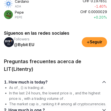
CHF
0.197851
Cardano
-1.40%
ADA
CHF
0.0000029
Pepe
+0.20%
PEPE
Síguenos en las redes sociales
Followers
+
Seguir
@Bybit EU
Preguntas frecuentes acerca de
LIT(Litentry)
1. How much is today?
As of , () is trading at .
In the last 24 hours, the lowest price is , and the highest
price is , with a trading volume of .
The market cap is , ranking it # among all cryptocurrencies.
2. How much is one ?