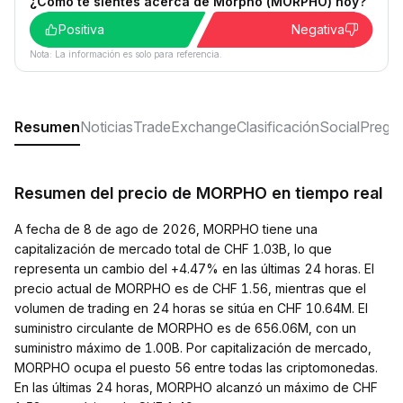
¿Cómo te sientes acerca de Morpho (MORPHO) hoy?
Positiva
Negativa
Nota: La información es solo para referencia.
Resumen
Noticias
Trade
Exchange
Clasificación
Social
Pregun
Resumen del precio de MORPHO en tiempo real
A fecha de 8 de ago de 2026, MORPHO tiene una
capitalización de mercado total de CHF 1.03B, lo que
representa un cambio del +4.47% en las últimas 24 horas. El
precio actual de MORPHO es de CHF 1.56, mientras que el
volumen de trading en 24 horas se sitúa en CHF 10.64M. El
suministro circulante de MORPHO es de 656.06M, con un
suministro máximo de 1.00B. Por capitalización de mercado,
MORPHO ocupa el puesto 56 entre todas las criptomonedas.
En las últimas 24 horas, MORPHO alcanzó un máximo de CHF