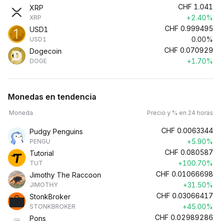
CHF
1.041
XRP
+2.40%
XRP
CHF
0.999495
USD1
0.00%
USD1
CHF
0.070929
Dogecoin
+1.70%
DOGE
Monedas en tendencia
Moneda
Precio y % en 24 horas
CHF
0.0063344
Pudgy Penguins
+5.90%
PENGU
CHF
0.080587
Tutorial
+100.70%
TUT
CHF
0.01066698
Jimothy The Raccoon
+31.50%
JIMOTHY
CHF
0.03066417
StonkBroker
+45.00%
STONKBROKER
CHF
0.02989286
Pons