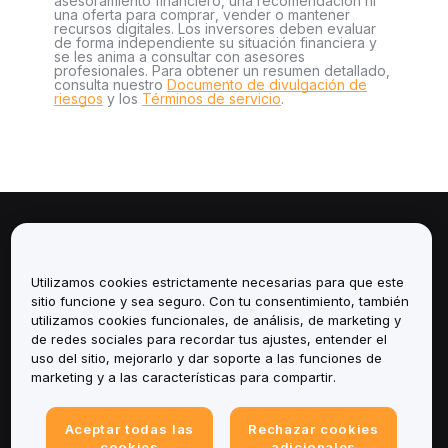
asesoramiento financiero, una recomendación ni
una oferta para comprar, vender o mantener
recursos digitales. Los inversores deben evaluar
de forma independiente su situación financiera y
se les anima a consultar con asesores
profesionales. Para obtener un resumen detallado,
consulta nuestro
Documento de divulgación de
riesgos
y los
Términos de servicio
.
Sobre
Utilizamos cookies estrictamente necesarias para que este
Servicios
sitio funcione y sea seguro. Con tu consentimiento, también
utilizamos cookies funcionales, de análisis, de marketing y
Soporte
de redes sociales para recordar tus ajustes, entender el
uso del sitio, mejorarlo y dar soporte a las funciones de
marketing y a las características para compartir.
Productos
Legal
Aceptar todas las
Rechazar cookies
cookies
adicionales