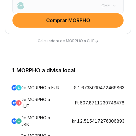
CHF
CHF
Comprar MORPHO
→
Calculadora de MORPHO a CHF
1 MORPHO a divisa local
De MORPHO a EUR
€ 1.6738039472469863
De MORPHO a
Ft 607.8711230746478
HUF
De MORPHO a
kr 12.515417276306893
DKK
De MORPHO a