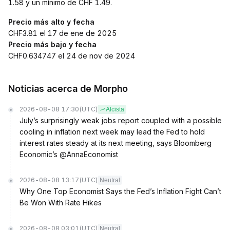
1.58 y un mínimo de CHF 1.49.
Precio más alto y fecha
CHF3.81 el 17 de ene de 2025
Precio más bajo y fecha
CHF0.634747 el 24 de nov de 2024
Noticias acerca de Morpho
2026-08-08 17:30
(UTC)
Alcista
July’s surprisingly weak jobs report coupled with a possible
cooling in inflation next week may lead the Fed to hold
interest rates steady at its next meeting, says Bloomberg
Economic’s @AnnaEconomist
2026-08-08 13:17
(UTC)
Neutral
Why One Top Economist Says the Fed’s Inflation Fight Can’t
Be Won With Rate Hikes
2026-08-08 03:01
(UTC)
Neutral