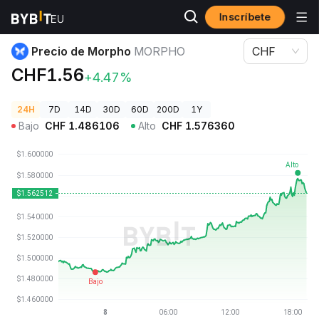
Inscríbete
Precios de Criptomonedas
Precio de Morpho MORPHO
Precio de Morpho
MORPHO
CHF
CHF1.56
+4.47%
24H
7D
14D
30D
60D
200D
1Y
Bajo
CHF
1.486106
Alto
CHF
1.576360