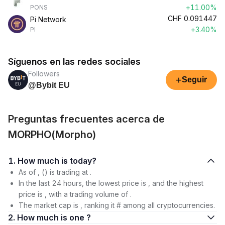
+11.00%
PONS
CHF
0.091447
Pi Network
+3.40%
PI
Síguenos en las redes sociales
Followers
+
Seguir
@Bybit EU
Preguntas frecuentes acerca de
MORPHO(Morpho)
1. How much is today?
As of , () is trading at .
In the last 24 hours, the lowest price is , and the highest
price is , with a trading volume of .
The market cap is , ranking it # among all cryptocurrencies.
2. How much is one ?