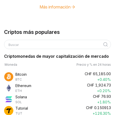
Más información
Criptos más populares
Buscar
Criptomonedas de mayor capitalización de mercado
Moneda
Precio y % en 24 horas
CHF
65,185.00
Bitcoin
+0.40%
BTC
CHF
1,924.73
Ethereum
+0.20%
ETH
CHF
76.93
Solana
+1.80%
SOL
CHF
0.150913
Tutorial
+126.30%
TUT