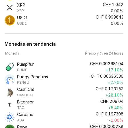
CHF
1.042
XRP
0.00%
XRP
CHF
0.999843
USD1
0.00%
USD1
Monedas en tendencia
Moneda
Precio y % en 24 horas
CHF
0.00268104
Pump.fun
+17.10%
PUMP
CHF
0.00636536
Pudgy Penguins
+2.20%
PENGU
CHF
0.123153
Cash Cat
+28.10%
CASHCAT
CHF
209.04
Bittensor
+6.40%
TAO
CHF
0.197308
Cardano
-1.00%
ADA
CHF
0.00000288
Pepe