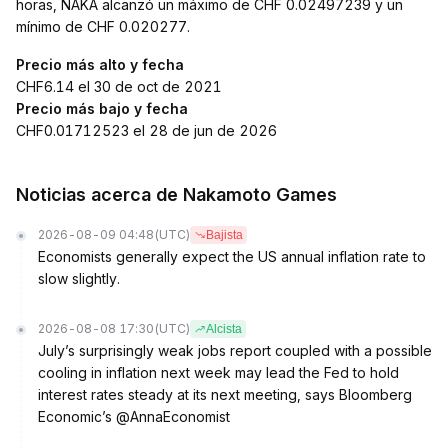
horas, NAKA alcanzó un máximo de CHF 0.02497239 y un
mínimo de CHF 0.020277.
Precio más alto y fecha
CHF6.14 el 30 de oct de 2021
Precio más bajo y fecha
CHF0.01712523 el 28 de jun de 2026
Noticias acerca de Nakamoto Games
2026-08-09 04:48
(UTC)
Bajista
Economists generally expect the US annual inflation rate to
slow slightly.
2026-08-08 17:30
(UTC)
Alcista
July’s surprisingly weak jobs report coupled with a possible
cooling in inflation next week may lead the Fed to hold
interest rates steady at its next meeting, says Bloomberg
Economic’s @AnnaEconomist