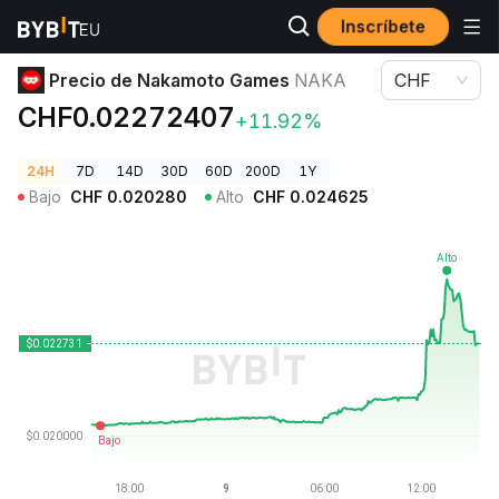
Inscríbete
Precios de Criptomonedas
Precio de Nakamoto Games NAKA
Precio de Nakamoto Games
NAKA
CHF
CHF0.02272407
+11.92%
24H
7D
14D
30D
60D
200D
1Y
Bajo
CHF
0.020280
Alto
CHF
0.024625