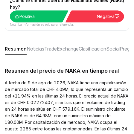
¿Cómo te sientes acerca de Nakamoto Games (NAKA)
hoy?
Positiva
Negativa
Nota: La información es solo para referencia.
Resumen
Noticias
Trade
Exchange
Clasificación
Social
Pregun
Resumen del precio de NAKA en tiempo real
A fecha de 9 de ago de 2026, NAKA tiene una capitalización
de mercado total de CHF 4.09M, lo que representa un cambio
del +11.94% en las últimas 24 horas. El precio actual de NAKA
es de CHF 0.02272407, mientras que el volumen de trading
en 24 horas se sitúa en CHF 579.16K. El suministro circulante
de NAKA es de 64.98M, con un suministro máximo de
180.00M. Por capitalización de mercado, NAKA ocupa el
puesto 2285 entre todas las criptomonedas. En las últimas 24