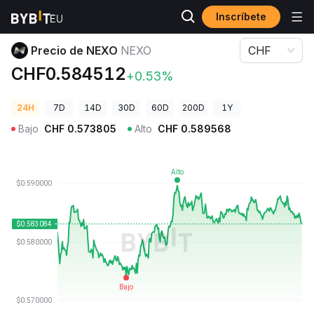
Inscríbete
Precios de Criptomonedas
Precio de NEXO NEXO
Precio de NEXO
NEXO
CHF
CHF0.584512
+0.53%
24H
7D
14D
30D
60D
200D
1Y
Bajo
CHF
0.573805
Alto
CHF
0.589568