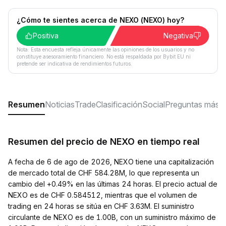
¿Cómo te sientes acerca de NEXO (NEXO) hoy?
Positiva
Negativa
Nota: Esta encuesta refleja únicamente las opiniones de los usuarios y no
constituye asesoramiento financiero. No está respaldada por Bybit EU ni
pretende ser indicativa de rendimientos futuros.
Resumen
Noticias
Trade
Clasificación
Social
Preguntas más f
Resumen del precio de NEXO en tiempo real
A fecha de 6 de ago de 2026, NEXO tiene una capitalización
de mercado total de CHF 584.28M, lo que representa un
cambio del +0.49% en las últimas 24 horas. El precio actual de
NEXO es de CHF 0.584512, mientras que el volumen de
trading en 24 horas se sitúa en CHF 3.63M. El suministro
circulante de NEXO es de 1.00B, con un suministro máximo de