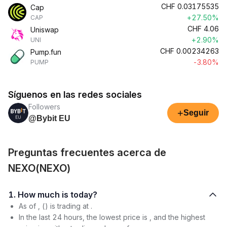
CHF
0.03175535
Cap
+27.50%
CAP
CHF
4.06
Uniswap
+2.90%
UNI
CHF
0.00234263
Pump.fun
-3.80%
PUMP
Síguenos en las redes sociales
Followers
+
Seguir
@Bybit EU
Preguntas frecuentes acerca de
NEXO(NEXO)
1. How much is today?
As of , () is trading at .
In the last 24 hours, the lowest price is , and the highest