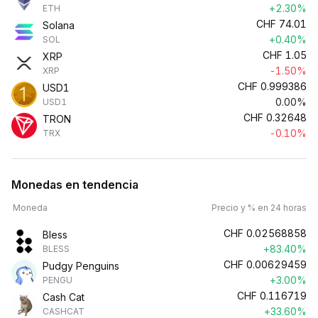
+2.30%
ETH
CHF
74.01
Solana
+0.40%
SOL
CHF
1.05
XRP
-1.50%
XRP
CHF
0.999386
USD1
0.00%
USD1
CHF
0.32648
TRON
-0.10%
TRX
Monedas en tendencia
Moneda
Precio y % en 24 horas
CHF
0.02568858
Bless
+83.40%
BLESS
CHF
0.00629459
Pudgy Penguins
+3.00%
PENGU
CHF
0.116719
Cash Cat
+33.60%
CASHCAT