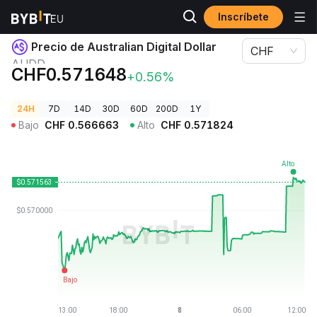
Inscríbete
Precios de Criptomonedas
Precio de Australian Digital Dollar AUDD
Precio de Australian Digital Dollar
CHF
AUDD
CHF0.571648
+0.56%
24H
7D
14D
30D
60D
200D
1Y
Bajo
CHF
0.566663
Alto
CHF
0.571824