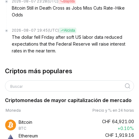
2026-08-07 23:28
(UTC)
Bajista
Bitcoin Still in Death Cross as Jobs Miss Cuts Rate-Hike
Odds
2026-08-07 19:45
(UTC)
Alcista
The dollar fell Friday after soft US labor data reduced
expectations that the Federal Reserve will raise interest
rates in the near term.
Criptos más populares
Buscar
Criptomonedas de mayor capitalización de mercado
Moneda
Precio y % en 24 horas
CHF
64,921.00
Bitcoin
+0.10%
BTC
CHF
1,919.16
Ethereum