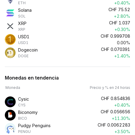
+0.40%
ETH
CHF
75.52
Solana
+2.80%
SOL
CHF
1.037
XRP
+0.30%
XRP
CHF
0.999708
USD1
0.00%
USD1
CHF
0.070391
Dogecoin
+1.40%
DOGE
Monedas en tendencia
Moneda
Precio y % en 24 horas
CHF
0.854836
Cysic
+0.40%
CYS
CHF
0.056656
Biconomy
+11.30%
BICO
CHF
0.0062283
Pudgy Penguins
+3.50%
PENGU