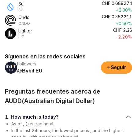
CHF
0.689274
Sui
+2.30%
SUI
CHF
0.352211
Ondo
+0.50%
ONDO
CHF
2.36
Lighter
-2.20%
LIT
Síguenos en las redes sociales
Followers
+
Seguir
@Bybit EU
Preguntas frecuentes acerca de
AUDD(Australian Digital Dollar)
1. How much is today?
As of , () is trading at .
In the last 24 hours, the lowest price is , and the highest