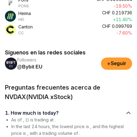
-19.50%
PONS
CHF
0.219736
Heima
+11.40%
HEI
CHF
0.099769
Canton
-7.60%
CC
Síguenos en las redes sociales
Followers
+
Seguir
@Bybit EU
Preguntas frecuentes acerca de
NVDAX(NVIDIA xStock)
1. How much is today?
As of , () is trading at .
In the last 24 hours, the lowest price is , and the highest
price is , with a trading volume of .