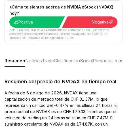
¿Cómo te sientes acerca de NVIDIA xStock (NVDAX)
hoy?
Positiva
Negativa
Nota: Esta encuesta refleja únicamente las opiniones de los usuarios y no
constituye asesoramiento financiero. No está respaldada por Bybit EU ni
pretende ser indicativa de rendimientos futuros.
Resumen
Noticias
Trade
Clasificación
Social
Preguntas más f
Resumen del precio de NVDAX en tiempo real
A fecha de 6 de ago de 2026, NVDAX tiene una
capitalización de mercado total de CHF 31.37M, lo que
representa un cambio del -0.47% en las últimas 24 horas. El
precio actual de NVDAX es de CHF 179.33, mientras que el
volumen de trading en 24 horas se sitúa en CHF 7.47M. El
suministro circulante de NVDAX es de 174.87K, con un