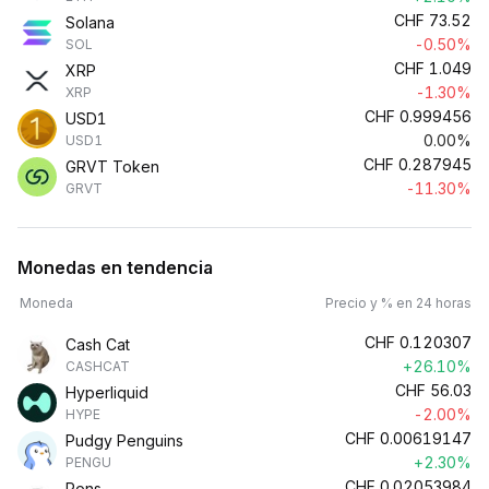
CHF
73.52
Solana
-0.50%
SOL
CHF
1.049
XRP
-1.30%
XRP
CHF
0.999456
USD1
0.00%
USD1
CHF
0.287945
GRVT Token
-11.30%
GRVT
Monedas en tendencia
Moneda
Precio y % en 24 horas
CHF
0.120307
Cash Cat
+26.10%
CASHCAT
CHF
56.03
Hyperliquid
-2.00%
HYPE
CHF
0.00619147
Pudgy Penguins
+2.30%
PENGU
CHF
0.02053984
Pons