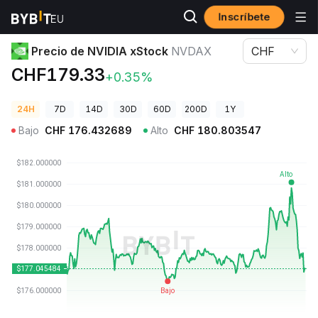
Inscríbete
Precios de Criptomonedas
Precio de NVIDIA xStock NVDAX
Precio de NVIDIA xStock
NVDAX
CHF
CHF179.33
+0.35%
24H
7D
14D
30D
60D
200D
1Y
Bajo
CHF
176.432689
Alto
CHF
180.803547