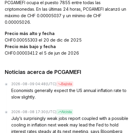
PCGAMEFI ocupa el puesto 7855 entre todas las
criptomonedas. En las últimas 24 horas, PCGAMEFI alcanzó un
máximo de CHF 0.00005037 y un mínimo de CHF
0.00005026.
Precio más alto y fecha
CHF0.00055303 el 20 de dic de 2025
Precio más bajo y fecha
CHF0.00003412 el 5 de jun de 2026
Noticias acerca de PCGAMEFI
2026-08-09 04:48
(UTC)
Bajista
Economists generally expect the US annual inflation rate to
slow slightly.
2026-08-08 17:30
(UTC)
Alcista
July’s surprisingly weak jobs report coupled with a possible
cooling in inflation next week may lead the Fed to hold
interest rates steady at its next meeting, says Bloomberg