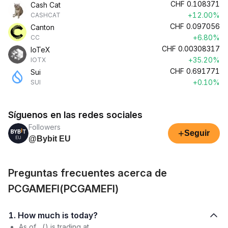
CHF
0.108371
Cash Cat
+12.00%
CASHCAT
CHF
0.097056
Canton
+6.80%
CC
CHF
0.00308317
IoTeX
+35.20%
IOTX
CHF
0.691771
Sui
+0.10%
SUI
Síguenos en las redes sociales
Followers
+
Seguir
@Bybit EU
Preguntas frecuentes acerca de
PCGAMEFI(PCGAMEFI)
1. How much is today?
As of , () is trading at .