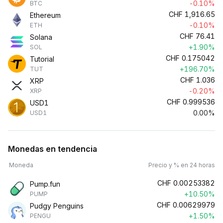
-0.10%
BTC
CHF
1,916.65
Ethereum
-0.10%
ETH
CHF
76.41
Solana
+1.90%
SOL
CHF
0.175042
Tutorial
+196.70%
TUT
CHF
1.036
XRP
-0.20%
XRP
CHF
0.999536
USD1
0.00%
USD1
Monedas en tendencia
Moneda
Precio y % en 24 horas
CHF
0.00253382
Pump.fun
+10.50%
PUMP
CHF
0.00629979
Pudgy Penguins
+1.50%
PENGU