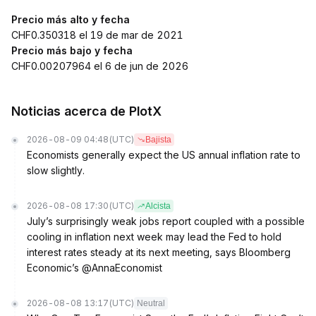
Precio más alto y fecha
CHF0.350318 el 19 de mar de 2021
Precio más bajo y fecha
CHF0.00207964 el 6 de jun de 2026
Noticias acerca de PlotX
2026-08-09 04:48
(UTC)
Bajista
Economists generally expect the US annual inflation rate to
slow slightly.
2026-08-08 17:30
(UTC)
Alcista
July’s surprisingly weak jobs report coupled with a possible
cooling in inflation next week may lead the Fed to hold
interest rates steady at its next meeting, says Bloomberg
Economic’s @AnnaEconomist
2026-08-08 13:17
(UTC)
Neutral