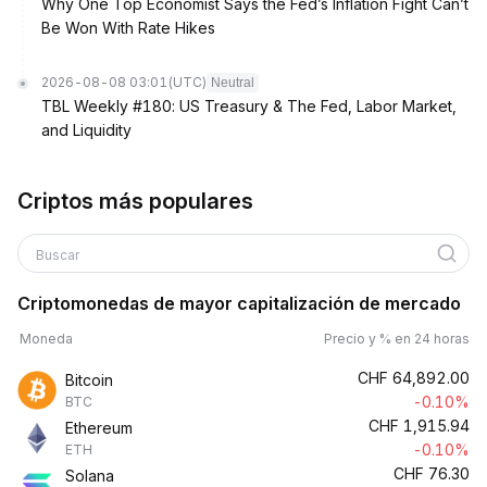
Why One Top Economist Says the Fed’s Inflation Fight Can’t
Be Won With Rate Hikes
2026-08-08 03:01
(UTC)
Neutral
TBL Weekly #180: US Treasury & The Fed, Labor Market,
and Liquidity
Criptos más populares
Buscar
Criptomonedas de mayor capitalización de mercado
Moneda
Precio y % en 24 horas
CHF
64,892.00
Bitcoin
-0.10%
BTC
CHF
1,915.94
Ethereum
-0.10%
ETH
CHF
76.30
Solana