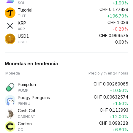
+1.90%
SOL
CHF
0.177439
Tutorial
+196.70%
TUT
CHF
1.036
XRP
-0.20%
XRP
CHF
0.999575
USD1
0.00%
USD1
Monedas en tendencia
Moneda
Precio y % en 24 horas
CHF
0.00260065
Pump.fun
+10.50%
PUMP
CHF
0.00632574
Pudgy Penguins
+1.50%
PENGU
CHF
0.113993
Cash Cat
+12.00%
CASHCAT
CHF
0.098328
Canton
+6.80%
CC