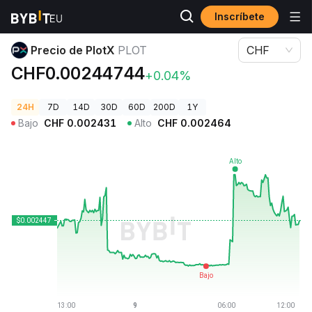
Inscríbete
Precios de Criptomonedas
Precio de PlotX PLOT
Precio de PlotX
PLOT
CHF
CHF0.00244744
+0.04%
24H
7D
14D
30D
60D
200D
1Y
Bajo
CHF
0.002431
Alto
CHF
0.002464