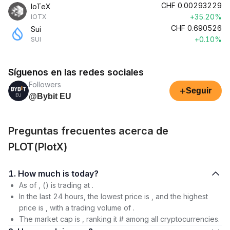
CHF
0.00293229
IoTeX
+35.20%
IOTX
CHF
0.690526
Sui
+0.10%
SUI
Síguenos en las redes sociales
Followers
+
Seguir
@Bybit EU
Preguntas frecuentes acerca de
PLOT(PlotX)
1. How much is today?
As of , () is trading at .
In the last 24 hours, the lowest price is , and the highest
price is , with a trading volume of .
The market cap is , ranking it # among all cryptocurrencies.