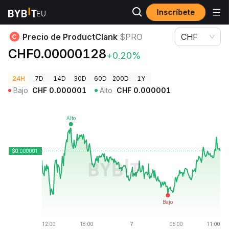
Inscríbete
Precios de Criptomonedas
Precio de ProductClank $PRO
Precio de ProductClank
$PRO
CHF
CHF0.00000128
+0.20%
24H
7D
14D
30D
60D
200D
1Y
Bajo
CHF
0.000001
Alto
CHF
0.000001