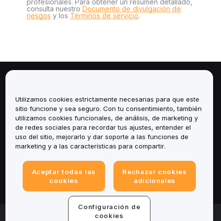
profesionales. Para obtener un resumen detallado,
consulta nuestro
Documento de divulgación de
riesgos
y los
Términos de servicio
.
Sobre
Utilizamos cookies estrictamente necesarias para que este
Servicios
sitio funcione y sea seguro. Con tu consentimiento, también
utilizamos cookies funcionales, de análisis, de marketing y
de redes sociales para recordar tus ajustes, entender el
Soporte
uso del sitio, mejorarlo y dar soporte a las funciones de
marketing y a las características para compartir.
Productos
Aceptar todas las
Rechazar cookies
Legal
cookies
adicionales
Configuración de
© 2025-2026 Bybit.eu. All rights reserved.
cookies