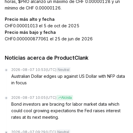
horas, $PRO alcanzó un máximo de CHF 0.00000128 y un
mínimo de CHF 0.00000126.
Precio más alto y fecha
CHF0.00001013 el 5 de oct de 2025
Precio más bajo y fecha
CHF0.000000877061 el 25 de jun de 2026
Noticias acerca de ProductClank
2026-08-07 10:53
(UTC)
Neutral
Australian Dollar edges up against US Dollar with NFP data
in focus
2026-08-07 10:05
(UTC)
Alcista
Bond investors are bracing for labor market data which
could cool growing expectations the Fed raises interest
rates at its next meeting.
2026-08-07 09:29
(UTC)
Neutral