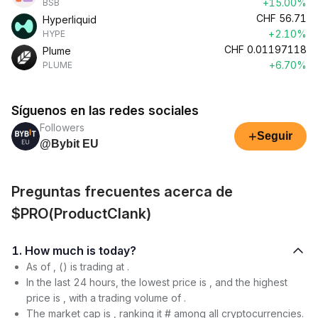
+15.00%
BSB
CHF
56.71
Hyperliquid
+2.10%
HYPE
CHF
0.01197118
Plume
+6.70%
PLUME
Síguenos en las redes sociales
Followers
+
Seguir
@Bybit EU
Preguntas frecuentes acerca de
$PRO(ProductClank)
1. How much is today?
As of , () is trading at .
In the last 24 hours, the lowest price is , and the highest
price is , with a trading volume of .
The market cap is , ranking it # among all cryptocurrencies.