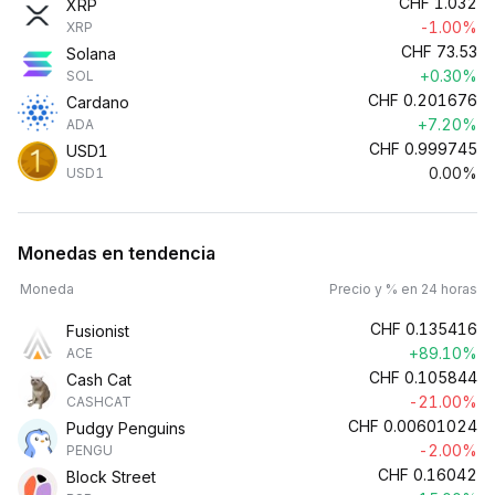
CHF
1.032
XRP
-1.00%
XRP
CHF
73.53
Solana
+0.30%
SOL
CHF
0.201676
Cardano
+7.20%
ADA
CHF
0.999745
USD1
0.00%
USD1
Monedas en tendencia
Moneda
Precio y % en 24 horas
CHF
0.135416
Fusionist
+89.10%
ACE
CHF
0.105844
Cash Cat
-21.00%
CASHCAT
CHF
0.00601024
Pudgy Penguins
-2.00%
PENGU
CHF
0.16042
Block Street