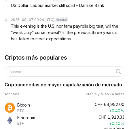
US Dollar: Labour market still solid – Danske Bank
2026-08-07 09:24
(UTC)
Neutral
This evening is the U.S. nonfarm payrolls big test; will the
“weak July” curse repeat? In the previous three years it
has failed to meet expectations.
Criptos más populares
Buscar
Criptomonedas de mayor capitalización de mercado
Moneda
Precio y % en 24 horas
CHF
64,952.00
Bitcoin
+0.40%
BTC
CHF
1,913.33
Ethereum
+0.40%
ETH