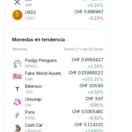
+0.20%
XRP
CHF
0.999467
USD1
-0.10%
USD1
Monedas en tendencia
Moneda
Precio y % en 24 horas
CHF
0.0063427
Pudgy Penguins
+1.50%
PENGU
CHF
0.01968022
Fake World Assets
+101.20%
FWA
CHF
205.85
Bittensor
+4.50%
TAO
CHF
3.97
Uniswap
-0.90%
UNI
CHF
0.0305461
Pons
-6.50%
PONS
CHF
0.114101
Cash Cat
+14.80%
CASHCAT