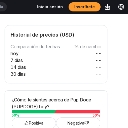
Inscríbete
Inicia sesión
Historial de precios (USD)
Comparación de fechas
% de cambio
hoy
--
7 días
--
14 días
--
30 días
--
¿Cómo te sientes acerca de Pup Doge
(PUPDOGE) hoy?
50
%
50
%
Positiva
Negativa