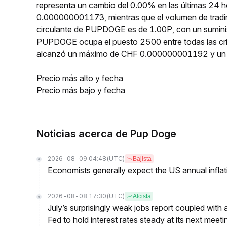
representa un cambio del 0.00% en las últimas 24 
0.000000001173, mientras que el volumen de tradin
circulante de PUPDOGE es de 1.00P, con un suminis
PUPDOGE ocupa el puesto 2500 entre todas las cr
alcanzó un máximo de CHF 0.000000001192 y un
Precio más alto y fecha
Precio más bajo y fecha
Noticias acerca de Pup Doge
2026-08-09 04:48
(UTC)
Bajista
Economists generally expect the US annual inflatio
2026-08-08 17:30
(UTC)
Alcista
July’s surprisingly weak jobs report coupled with 
Fed to hold interest rates steady at its next m