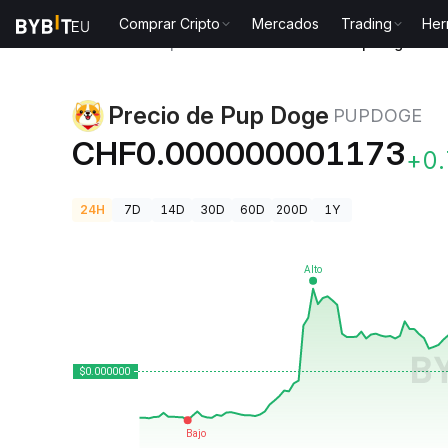
Comprar Cripto
Mercados
Trading
Her
Precios de Criptomonedas
Precio de Pup Doge PU
Precio de Pup Doge
PUPDOGE
CHF0.000000001173
+0
24H
7D
14D
30D
60D
200D
1Y