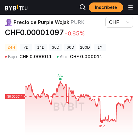
Inscríbete
Precios de Criptomonedas
Precio de Purple Wojak PURK
Precio de Purple Wojak
PURK
CHF
CHF0.00001097
-0.85%
24H
7D
14D
30D
60D
200D
1Y
Bajo
CHF
0.000011
Alto
CHF
0.000011