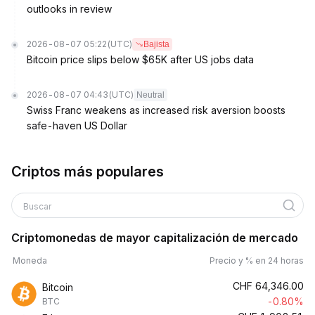
outlooks in review
2026-08-07 05:22
(UTC)
Bajista
Bitcoin price slips below $65K after US jobs data
2026-08-07 04:43
(UTC)
Neutral
Swiss Franc weakens as increased risk aversion boosts
safe-haven US Dollar
Criptos más populares
Buscar
Criptomonedas de mayor capitalización de mercado
Moneda
Precio y % en 24 horas
CHF
64,346.00
Bitcoin
-0.80%
BTC