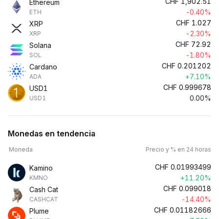
CHF
1,902.51
Ethereum
-0.40%
ETH
CHF
1.027
XRP
-2.30%
XRP
CHF
72.92
Solana
-1.80%
SOL
CHF
0.201202
Cardano
+7.10%
ADA
CHF
0.999678
USD1
0.00%
USD1
Monedas en tendencia
Moneda
Precio y % en 24 horas
CHF
0.01993499
Kamino
+11.20%
KMNO
CHF
0.099018
Cash Cat
-14.40%
CASHCAT
CHF
0.01182666
Plume