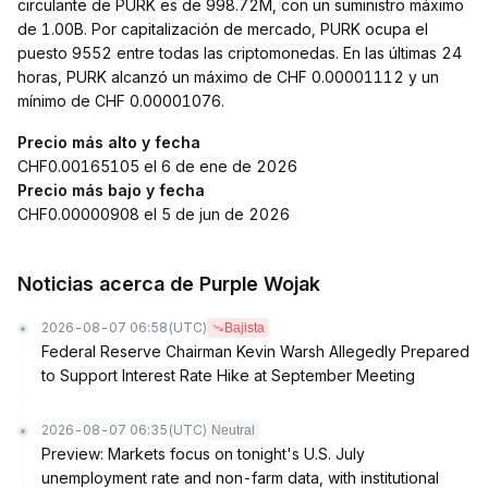
circulante de PURK es de 998.72M, con un suministro máximo
de 1.00B. Por capitalización de mercado, PURK ocupa el
puesto 9552 entre todas las criptomonedas. En las últimas 24
horas, PURK alcanzó un máximo de CHF 0.00001112 y un
mínimo de CHF 0.00001076.
Precio más alto y fecha
CHF0.00165105 el 6 de ene de 2026
Precio más bajo y fecha
CHF0.00000908 el 5 de jun de 2026
Noticias acerca de Purple Wojak
2026-08-07 06:58
(UTC)
Bajista
Federal Reserve Chairman Kevin Warsh Allegedly Prepared
to Support Interest Rate Hike at September Meeting
2026-08-07 06:35
(UTC)
Neutral
Preview: Markets focus on tonight's U.S. July
unemployment rate and non-farm data, with institutional