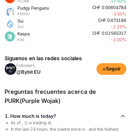
+7.50%
PLUME
CHF
0.00604784
Pudgy Penguins
-3.50%
PENGU
CHF
0.673186
Sui
-2.20%
SUI
CHF
0.02565317
Kaspa
-2.00%
KAS
Síguenos en las redes sociales
Followers
+
Seguir
@Bybit EU
Preguntas frecuentes acerca de
PURK(Purple Wojak)
1. How much is today?
As of , () is trading at .
In the last 24 hours, the lowest price is , and the highest