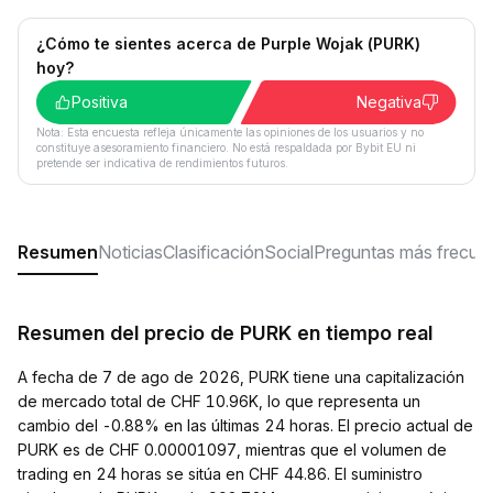
¿Cómo te sientes acerca de Purple Wojak (PURK)
hoy?
Positiva
Negativa
Nota: Esta encuesta refleja únicamente las opiniones de los usuarios y no
constituye asesoramiento financiero. No está respaldada por Bybit EU ni
pretende ser indicativa de rendimientos futuros.
Resumen
Noticias
Clasificación
Social
Preguntas más frecue
Resumen del precio de PURK en tiempo real
A fecha de 7 de ago de 2026, PURK tiene una capitalización
de mercado total de CHF 10.96K, lo que representa un
cambio del -0.88% en las últimas 24 horas. El precio actual de
PURK es de CHF 0.00001097, mientras que el volumen de
trading en 24 horas se sitúa en CHF 44.86. El suministro