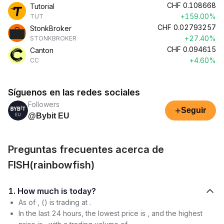
CHF
0.108668
Tutorial
+159.00%
TUT
CHF
0.02793257
StonkBroker
+27.40%
STONKBROKER
CHF
0.094615
Canton
+4.60%
CC
Síguenos en las redes sociales
Followers
+
Seguir
@Bybit EU
Preguntas frecuentes acerca de
FISH(rainbowfish)
1. How much is today?
As of , () is trading at .
In the last 24 hours, the lowest price is , and the highest