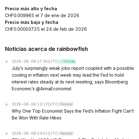
Precio más alto y fecha
CHF0.009965 el 7 de ene de 2026
Precio más bajo y fecha
CHF0.00003725 el 24 de feb de 2026
Noticias acerca de rainbowfish
2026-08-08 17:30
(UTC)
Alcista
July’s surprisingly weak jobs report coupled with a possible
cooling in inflation next week may lead the Fed to hold
interest rates steady at its next meeting, says Bloomberg
Economic’s @AnnaEconomist
2026-08-08 13:17
(UTC)
Neutral
Why One Top Economist Says the Fed’s Inflation Fight Can’t
Be Won With Rate Hikes
2026-08-08 03:01
(UTC)
Neutral