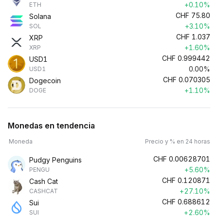
+0.10%
ETH
CHF
75.80
Solana
+3.10%
SOL
CHF
1.037
XRP
+1.60%
XRP
CHF
0.999442
USD1
0.00%
USD1
CHF
0.070305
Dogecoin
+1.10%
DOGE
Monedas en tendencia
Moneda
Precio y % en 24 horas
CHF
0.00628701
Pudgy Penguins
+5.60%
PENGU
CHF
0.120871
Cash Cat
+27.10%
CASHCAT
CHF
0.688612
Sui
+2.60%
SUI