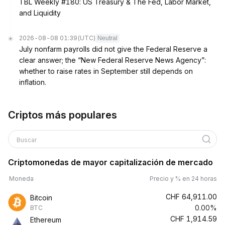
TBL Weekly #180: US Treasury & The Fed, Labor Market,
and Liquidity
2026-08-08 01:39
(UTC)
Neutral
July nonfarm payrolls did not give the Federal Reserve a
clear answer; the “New Federal Reserve News Agency”:
whether to raise rates in September still depends on
inflation.
Criptos más populares
Buscar
Criptomonedas de mayor capitalización de mercado
Moneda
Precio y % en 24 horas
CHF
64,911.00
Bitcoin
0.00%
BTC
CHF
1,914.59
Ethereum