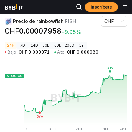
Inscríbete
Precios de Criptomonedas
Precio de rainbowfish FISH
Precio de rainbowfish
FISH
CHF
CHF0.00007958
+9.95%
24H
7D
14D
30D
60D
200D
1Y
Bajo
CHF
0.000071
Alto
CHF
0.000080