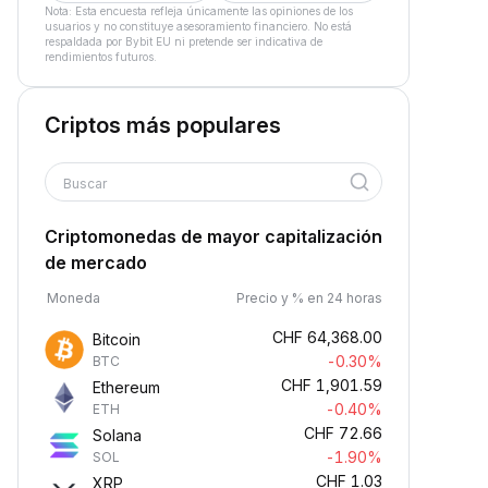
Nota: Esta encuesta refleja únicamente las opiniones de los
usuarios y no constituye asesoramiento financiero. No está
respaldada por Bybit EU ni pretende ser indicativa de
rendimientos futuros.
Criptos más populares
Buscar
Criptomonedas de mayor capitalización
de mercado
Moneda
Precio y % en 24 horas
CHF
64,368.00
Bitcoin
-0.30%
BTC
CHF
1,901.59
Ethereum
-0.40%
ETH
CHF
72.66
Solana
-1.90%
SOL
CHF
1.03
XRP