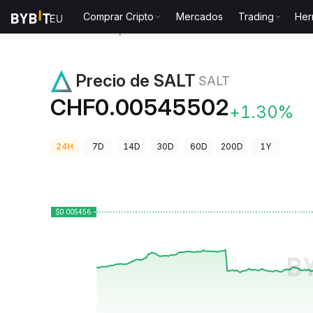
Comprar Cripto
Mercados
Trading
Her
Precios de Criptomonedas
Precio de SALT SALT
Precio de SALT
SALT
CHF0.00545502
+1.30%
24H
7D
14D
30D
60D
200D
1Y