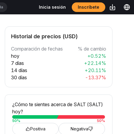
Inscríbete
Inicia sesión
Historial de precios (USD)
Comparación de fechas
% de cambio
hoy
+0.52%
7 días
+22.14%
14 días
+20.11%
30 días
-13.37%
¿Cómo te sientes acerca de SALT (SALT)
hoy?
50
%
50
%
Positiva
Negativa