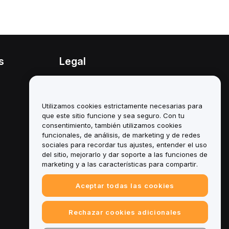
s
Legal
Política de conflicto de
intereses
Utilizamos cookies estrictamente necesarias para
Resumen de la política de
custodia y administración
que este sitio funcione y sea seguro. Con tu
consentimiento, también utilizamos cookies
Información sobre ESG
funcionales, de análisis, de marketing y de redes
sociales para recordar tus ajustes, entender el uso
Documentos técnicos de
del sitio, mejorarlo y dar soporte a las funciones de
criptoactivos
marketing y a las características para compartir.
Aceptar todas las cookies
Rechazar cookies adicionales