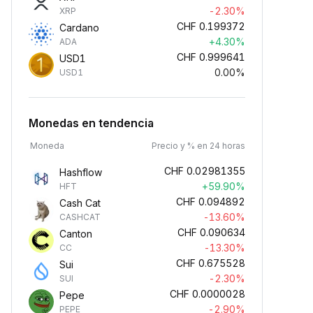
-2.30%
XRP
CHF
0.199372
Cardano
+4.30%
ADA
CHF
0.999641
USD1
0.00%
USD1
Monedas en tendencia
Moneda
Precio y % en 24 horas
CHF
0.02981355
Hashflow
+59.90%
HFT
CHF
0.094892
Cash Cat
-13.60%
CASHCAT
CHF
0.090634
Canton
-13.30%
CC
CHF
0.675528
Sui
-2.30%
SUI
CHF
0.0000028
Pepe
-2.90%
PEPE