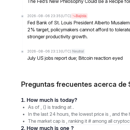
The Fed’s New Philosophy Could Be a Recipe for I
2026-08-06 23:35
(UTC)
Bajista
Fed Bank of St. Louis President Alberto Musalem s
2% target, policymakers cannot afford to tolerate h
stronger productivity growth.
2026-08-06 23:13
(UTC)
Neutral
July US jobs report due; Bitcoin reaction eyed
Preguntas frecuentes acerca de
1. How much is today?
As of , () is trading at .
In the last 24 hours, the lowest price is , and the 
The market cap is , ranking it # among all cryptoc
2. How much is one ?