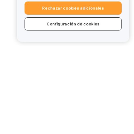
Rechazar cookies adicionales
Configuración de cookies
s
Legal
Política de conflicto de intereses
Resumen de la política de
custodia y administración
Información sobre ESG
Documentos técnicos de
criptoactivos