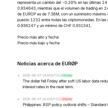
representa un cambio del -0.29% en las últimas 24
0.934643, mientras que el volumen de trading en 24
de EUROP es de 7.38M, con un suministro máximo d
puesto 1232 entre todas las criptomonedas. En la
0.936247 y un mínimo de CHF 0.931341.
Precio más alto y fecha
Precio más bajo y fecha
Noticias acerca de EURØP
2026-08-07 19:45
(UTC)
Alcista
The dollar fell Friday after soft US labor data re
interest rates in the near term.
2026-08-07 19:42
(UTC)
Bajista
Philippines: BSP policy outlook shifts – Standard