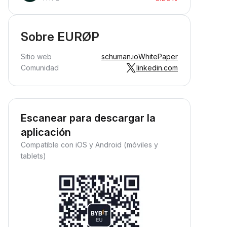
Sobre EURØP
Sitio web
schuman.io
WhitePaper
Comunidad
linkedin.com
Escanear para descargar la
aplicación
Compatible con iOS y Android (móviles y
tablets)