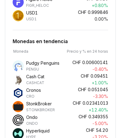
+0.80%
FIGR_HELOC
CHF
0.999846
USD1
0.00%
USD1
Monedas en tendencia
Moneda
Precio y % en 24 horas
CHF
0.00600141
Pudgy Penguins
-0.40%
PENGU
CHF
0.09451
Cash Cat
+1.00%
CASHCAT
CHF
0.051045
Cronos
-3.30%
CRO
CHF
0.02341013
StonkBroker
+12.40%
STONKBROKER
CHF
0.349355
Ondo
-5.00%
ONDO
CHF
54.20
Hyperliquid
-3.20%
HYPE