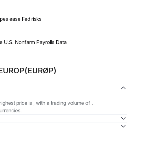
pes ease Fed risks
e U.S. Nonfarm Payrolls Data
e EUROP(EURØP)
highest price is , with a trading volume of .
urrencies.