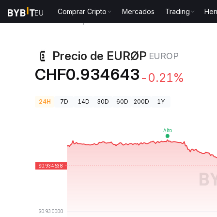
Comprar Cripto
Mercados
Trading
Her
Precios de Criptomonedas
Precio de EURØP EUROP
Precio de EURØP
EUROP
CHF0.934643
-0.21%
24H
7D
14D
30D
60D
200D
1Y