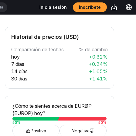
Inscríbete
Inicia sesión
Historial de precios (USD)
Comparación de fechas
% de cambio
hoy
+0.32%
7 días
+0.24%
14 días
+1.65%
30 días
+1.41%
¿Cómo te sientes acerca de EURØP
(EUROP) hoy?
50
%
50
%
Positiva
Negativa