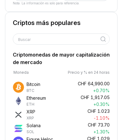
Nota: La información es solo para referencia.
Criptos más populares
Buscar
Criptomonedas de mayor capitalización
de mercado
Moneda
Precio y % en 24 horas
CHF
64,990.00
Bitcoin
+0.70%
BTC
CHF
1,917.05
Ethereum
+0.30%
ETH
CHF
1.023
XRP
-1.10%
XRP
CHF
73.70
Solana
+1.30%
SOL
CHF
1.029
Figure Heloc