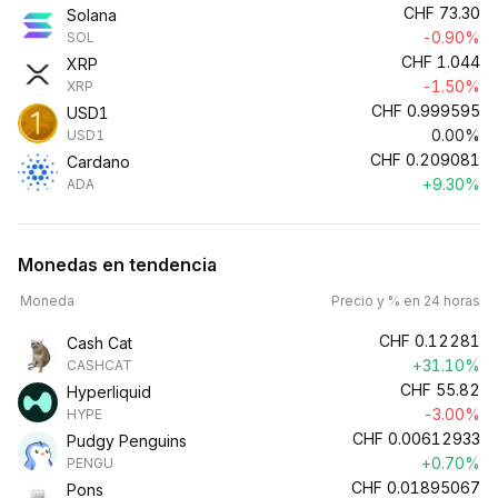
CHF
73.30
Solana
-0.90%
SOL
CHF
1.044
XRP
-1.50%
XRP
CHF
0.999595
USD1
0.00%
USD1
CHF
0.209081
Cardano
+9.30%
ADA
Monedas en tendencia
Moneda
Precio y % en 24 horas
CHF
0.12281
Cash Cat
+31.10%
CASHCAT
CHF
55.82
Hyperliquid
-3.00%
HYPE
CHF
0.00612933
Pudgy Penguins
+0.70%
PENGU
CHF
0.01895067
Pons