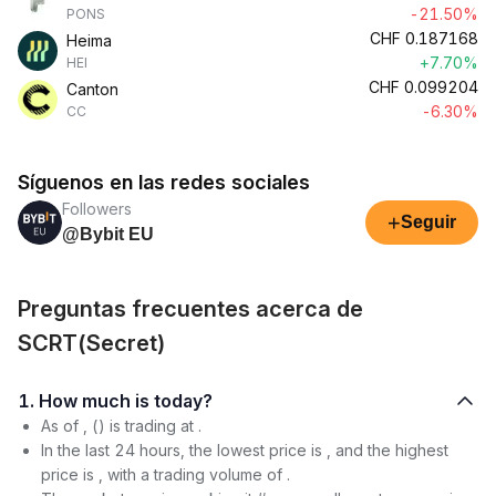
-21.50%
PONS
CHF
0.187168
Heima
+7.70%
HEI
CHF
0.099204
Canton
-6.30%
CC
Síguenos en las redes sociales
Followers
+
Seguir
@Bybit EU
Preguntas frecuentes acerca de
SCRT(Secret)
1. How much is today?
As of , () is trading at .
In the last 24 hours, the lowest price is , and the highest
price is , with a trading volume of .