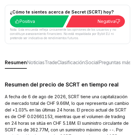
¿Cómo te sientes acerca de Secret (SCRT) hoy?
Positiva
Negativa
Nota: Esta encuesta refleja únicamente las opiniones de los usuarios y no
constituye asesoramiento financiero. No está respaldada por Bybit EU ni
pretende ser indicativa de rendimientos futuros.
Resumen
Noticias
Trade
Clasificación
Social
Preguntas más f
Resumen del precio de SCRT en tiempo real
A fecha de 6 de ago de 2026, SCRT tiene una capitalización
de mercado total de CHF 9.66M, lo que representa un cambio
del +1.03% en las últimas 24 horas. El precio actual de SCRT
es de CHF 0.02661153, mientras que el volumen de trading
en 24 horas se sitúa en CHF 5.18M. El suministro circulante de
SCRT es de 362.77M, con un suministro máximo de --. Por