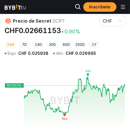
Inscríbete
Precios de Criptomonedas
Precio de Secret SCRT
Precio de Secret
SCRT
CHF
CHF0.02661153
+0.90%
24H
7D
14D
30D
60D
200D
1Y
Bajo
CHF
0.025938
Alto
CHF
0.026995