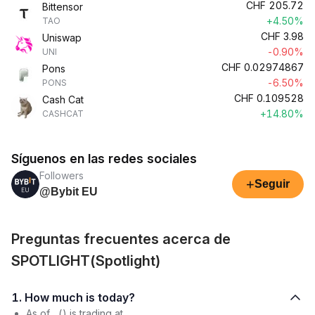
CHF
205.72
Bittensor
+4.50%
TAO
CHF
3.98
Uniswap
-0.90%
UNI
CHF
0.02974867
Pons
-6.50%
PONS
CHF
0.109528
Cash Cat
+14.80%
CASHCAT
Síguenos en las redes sociales
Followers
+
Seguir
@Bybit EU
Preguntas frecuentes acerca de
SPOTLIGHT(Spotlight)
1. How much is today?
As of , () is trading at .