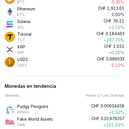
-0.30%
BTC
CHF
1,913.61
Ethereum
0.00%
ETH
CHF
76.21
Solana
+2.10%
SOL
CHF
0.184463
Tutorial
+287.70%
TUT
CHF
1.032
XRP
+0.20%
XRP
CHF
0.999533
USD1
-0.10%
USD1
Monedas en tendencia
Moneda
Precio y % en 24 horas
CHF
0.00634458
Pudgy Penguins
+1.50%
PENGU
CHF
0.01978337
Fake World Assets
+101.20%
FWA