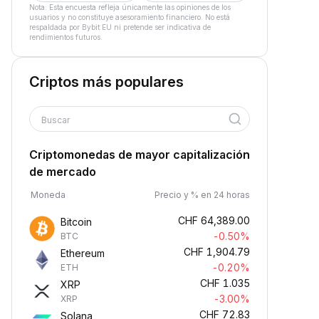
Nota: Esta encuesta refleja únicamente las opiniones de los
usuarios y no constituye asesoramiento financiero. No está
respaldada por Bybit EU ni pretende ser indicativa de
rendimientos futuros.
Criptos más populares
Buscar
Criptomonedas de mayor capitalización
de mercado
Moneda
Precio y % en 24 horas
CHF
64,389.00
Bitcoin
-0.50%
BTC
CHF
1,904.79
Ethereum
-0.20%
ETH
CHF
1.035
XRP
-3.00%
XRP
CHF
72.83
Solana