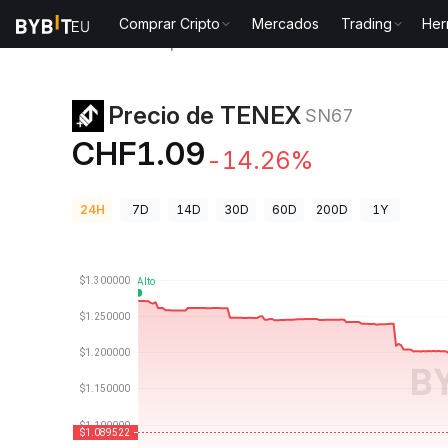
Comprar Cripto
Mercados
Trading
Her
Precios de Criptomonedas
Precio de TENEX SN67
Precio de TENEX
SN67
CHF1.09
-14.26%
24H
7D
14D
30D
60D
200D
1Y