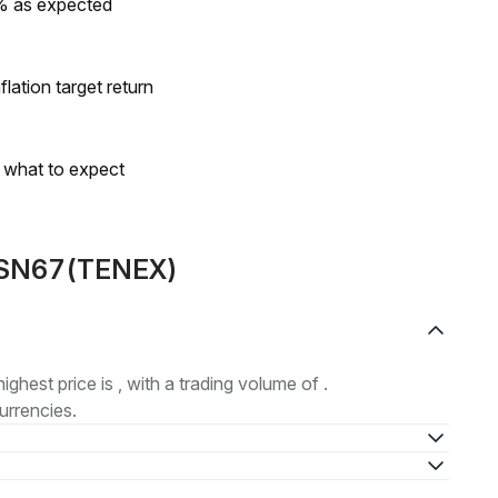
0% as expected
lation target return
s what to expect
e SN67(TENEX)
highest price is , with a trading volume of .
urrencies.