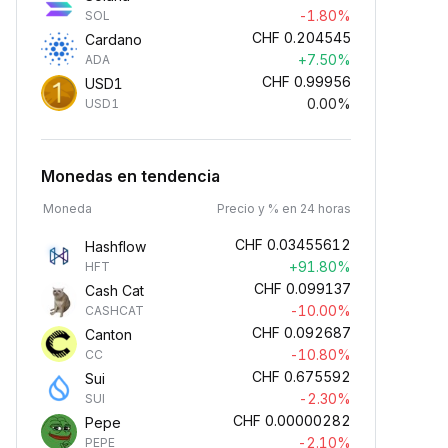
-1.80%
SOL
CHF
0.204545
Cardano
+7.50%
ADA
CHF
0.99956
USD1
0.00%
USD1
Monedas en tendencia
Moneda
Precio y % en 24 horas
CHF
0.03455612
Hashflow
+91.80%
HFT
CHF
0.099137
Cash Cat
-10.00%
CASHCAT
CHF
0.092687
Canton
-10.80%
CC
CHF
0.675592
Sui
-2.30%
SUI
CHF
0.00000282
Pepe
-2.10%
PEPE