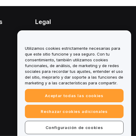
s
Legal
Política de conflicto de
intereses
Utilizamos cookies estrictamente necesarias para
Resumen de la política de
custodia y administración
que este sitio funcione y sea seguro. Con tu
consentimiento, también utilizamos cookies
Información sobre ESG
funcionales, de análisis, de marketing y de redes
sociales para recordar tus ajustes, entender el uso
Documentos técnicos de
del sitio, mejorarlo y dar soporte a las funciones de
criptoactivos
marketing y a las características para compartir.
Aceptar todas las cookies
Rechazar cookies adicionales
Configuración de cookies