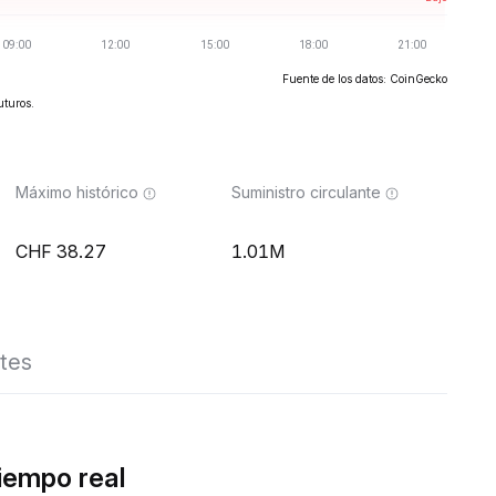
Fuente de los datos: CoinGecko
uturos.
Máximo histórico
Suministro circulante
38.27
1.01M
tes
iempo real