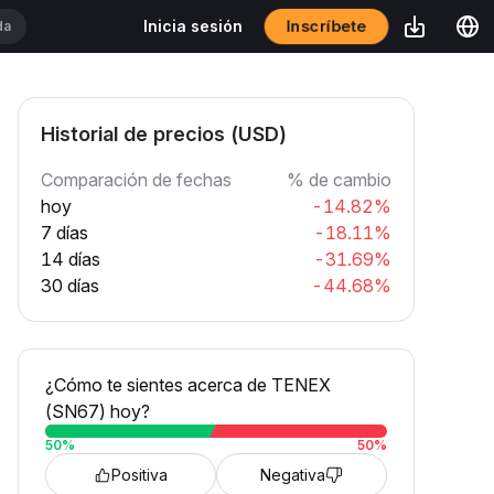
Inscríbete
Inicia sesión
Historial de precios (USD)
Comparación de fechas
% de cambio
hoy
-14.82%
7 días
-18.11%
14 días
-31.69%
30 días
-44.68%
¿Cómo te sientes acerca de TENEX
(SN67) hoy?
50
%
50
%
Positiva
Negativa