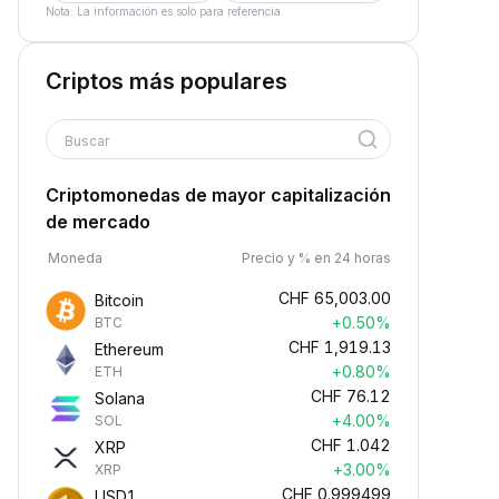
Nota: La información es solo para referencia.
Criptos más populares
Buscar
Criptomonedas de mayor capitalización
de mercado
Moneda
Precio y % en 24 horas
CHF
65,003.00
Bitcoin
+0.50%
BTC
CHF
1,919.13
Ethereum
+0.80%
ETH
CHF
76.12
Solana
+4.00%
SOL
CHF
1.042
XRP
+3.00%
XRP
CHF
0.999499
USD1