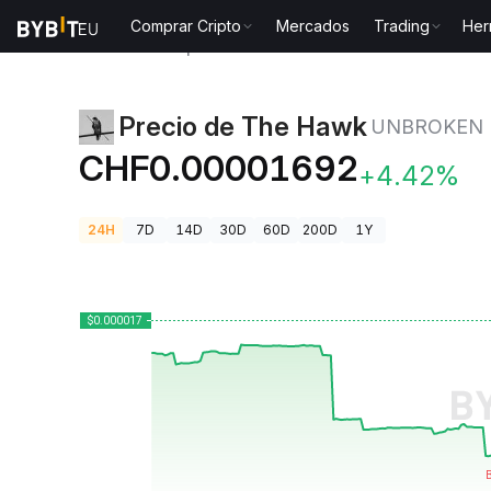
Comprar Cripto
Mercados
Trading
Her
Precios de Criptomonedas
Precio de The Hawk UN
Precio de The Hawk
UNBROKEN
CHF0.00001692
+4.42%
24H
7D
14D
30D
60D
200D
1Y