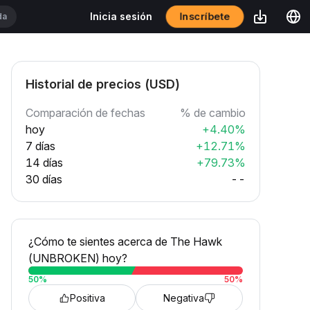
Inscríbete
Inicia sesión
Historial de precios (USD)
Comparación de fechas
% de cambio
hoy
+4.40%
7 días
+12.71%
14 días
+79.73%
30 días
--
¿Cómo te sientes acerca de The Hawk
(UNBROKEN) hoy?
50
%
50
%
Positiva
Negativa