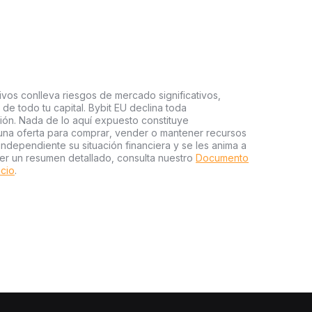
ivos conlleva riesgos de mercado significativos,
a de todo tu capital. Bybit EU declina toda
sión. Nada de lo aquí expuesto constituye
una oferta para comprar, vender o mantener recursos
independiente su situación financiera y se les anima a
er un resumen detallado, consulta nuestro
Documento
icio
.