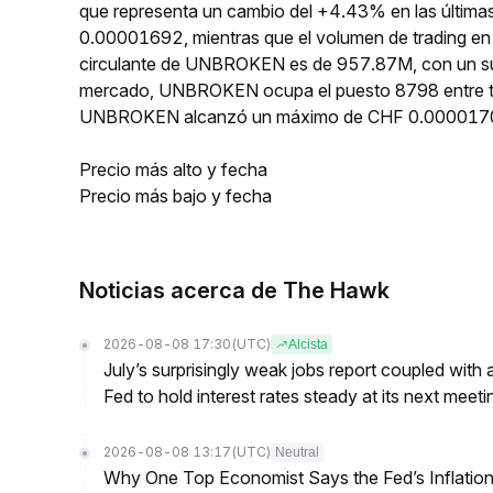
que representa un cambio del +4.43% en las últim
0.00001692, mientras que el volumen de trading en 
circulante de UNBROKEN es de 957.87M, con un sum
mercado, UNBROKEN ocupa el puesto 8798 entre tod
UNBROKEN alcanzó un máximo de CHF 0.0000170
Precio más alto y fecha
Precio más bajo y fecha
Noticias acerca de The Hawk
2026-08-08 17:30
(UTC)
Alcista
July’s surprisingly weak jobs report coupled with 
Fed to hold interest rates steady at its next m
2026-08-08 13:17
(UTC)
Neutral
Why One Top Economist Says the Fed’s Inflation