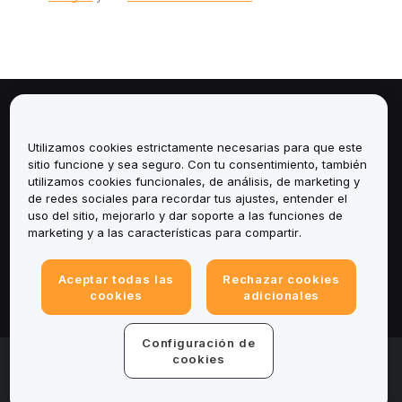
Sobre
Utilizamos cookies estrictamente necesarias para que este
Servicios
sitio funcione y sea seguro. Con tu consentimiento, también
utilizamos cookies funcionales, de análisis, de marketing y
de redes sociales para recordar tus ajustes, entender el
Soporte
uso del sitio, mejorarlo y dar soporte a las funciones de
marketing y a las características para compartir.
Productos
Aceptar todas las
Rechazar cookies
Legal
cookies
adicionales
Configuración de
© 2025-2026 Bybit.eu. All rights reserved.
cookies
Términos de servicio
|
Términos de Privacidad
|
Impreso
(Nota Legal)
|
Centro de preferencias de cookies