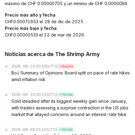
máximo de CHF 0.00000705 y un mínimo de CHF 0.0000069.
Precio más alto y fecha
CHF0.00071653 el 28 de dic de 2025
Precio más bajo y fecha
CHF0.00000533 el 12 de mar de 2026
Noticias acerca de The Shrimp Army
2026-08-10 00:55
(UTC)
Bajista
BoJ Summary of Opinions: Board split on pace of rate hikes
amid inflation risk
2026-08-10 00:15
(UTC)
Alcista
Gold steadied after its biggest weekly gain since January,
with traders assessing a surprise contraction in the US jobs
market that allayed concerns around an interest-rate hike.
2026-08-09 23:10
(UTC)
Alcista