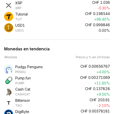
CHF
1.036
XRP
-0.30%
XRP
CHF
0.198544
Tutorial
+98.40%
TUT
CHF
0.999846
USD1
0.00%
USD1
Monedas en tendencia
Moneda
Precio y % en 24 horas
CHF
0.00656767
Pudgy Penguins
+4.00%
PENGU
CHF
0.00271069
Pump.fun
+11.60%
PUMP
CHF
0.137828
Cash Cat
+9.00%
CASHCAT
CHF
203.91
Bittensor
-2.10%
TAO
CHF
0.00378181
DigiByte