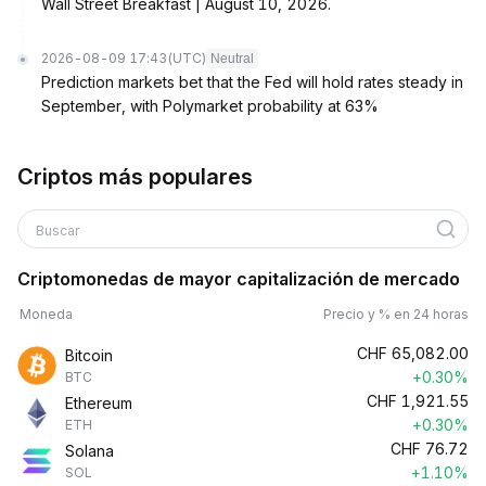
Wall Street Breakfast | August 10, 2026.
2026-08-09 17:43
(UTC)
Neutral
Prediction markets bet that the Fed will hold rates steady in
September, with Polymarket probability at 63%
Criptos más populares
Buscar
Criptomonedas de mayor capitalización de mercado
Moneda
Precio y % en 24 horas
CHF
65,082.00
Bitcoin
+0.30%
BTC
CHF
1,921.55
Ethereum
+0.30%
ETH
CHF
76.72
Solana
+1.10%
SOL