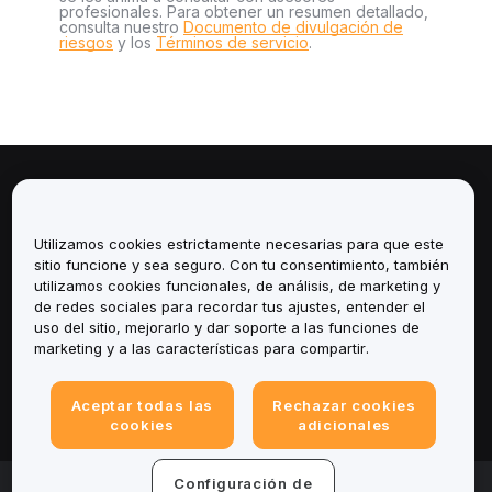
profesionales. Para obtener un resumen detallado,
consulta nuestro
Documento de divulgación de
riesgos
y los
Términos de servicio
.
Sobre
Utilizamos cookies estrictamente necesarias para que este
Servicios
sitio funcione y sea seguro. Con tu consentimiento, también
utilizamos cookies funcionales, de análisis, de marketing y
Soporte
de redes sociales para recordar tus ajustes, entender el
uso del sitio, mejorarlo y dar soporte a las funciones de
marketing y a las características para compartir.
Productos
Legal
Aceptar todas las
Rechazar cookies
cookies
adicionales
Configuración de
© 2025-2026 Bybit.eu. Todos los derechos