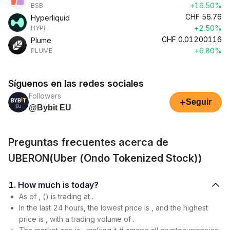
+16.50%
BSB
CHF
56.76
Hyperliquid
+2.50%
HYPE
CHF
0.01200116
Plume
+6.80%
PLUME
Síguenos en las redes sociales
Followers
+
Seguir
@Bybit EU
Preguntas frecuentes acerca de
UBERON(Uber (Ondo Tokenized Stock))
1. How much is today?
As of , () is trading at .
In the last 24 hours, the lowest price is , and the highest
price is , with a trading volume of .