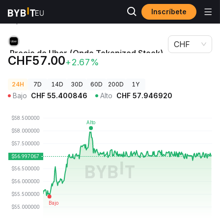
Inscríbete
Precios de
Precio de Uber (Ondo Tokenized Stock)
Criptomonedas
UBERON
CHF
Precio de Uber (Ondo Tokenized Stock)
CHF57.00
+2.67%
UBERON
24H
7D
14D
30D
60D
200D
1Y
Bajo
CHF
55.400846
Alto
CHF
57.946920