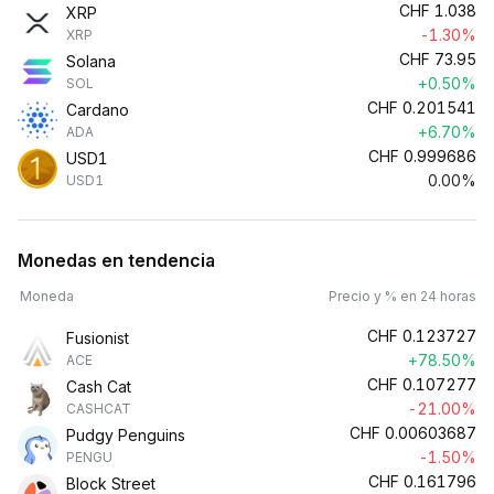
CHF
1.038
XRP
-1.30%
XRP
CHF
73.95
Solana
+0.50%
SOL
CHF
0.201541
Cardano
+6.70%
ADA
CHF
0.999686
USD1
0.00%
USD1
Monedas en tendencia
Moneda
Precio y % en 24 horas
CHF
0.123727
Fusionist
+78.50%
ACE
CHF
0.107277
Cash Cat
-21.00%
CASHCAT
CHF
0.00603687
Pudgy Penguins
-1.50%
PENGU
CHF
0.161796
Block Street