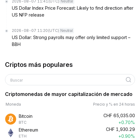
2026-08-07 11:41
(UTC)
Neutral
US Dollar Index Price Forecast: Likely to find direction after
US NFP release
2026-08-07 11:20
(UTC)
Neutral
US Dollar: Strong payrolls may offer only limited support –
BBH
Criptos más populares
Buscar
Criptomonedas de mayor capitalización de mercado
Moneda
Precio y % en 24 horas
CHF
65,035.00
Bitcoin
+0.70%
BTC
CHF
1,930.29
Ethereum
+0.90%
ETH