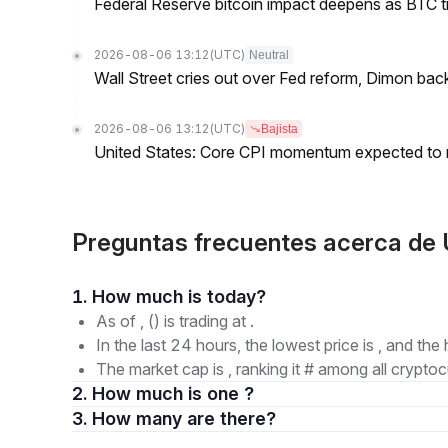
Federal Reserve bitcoin impact deepens as BTC t
2026-08-06 13:12
(UTC)
Neutral
Wall Street cries out over Fed reform, Dimon back
2026-08-06 13:12
(UTC)
Bajista
United States: Core CPI momentum expected to re
Preguntas frecuentes acerca de
1. How much is today?
As of , () is trading at .
In the last 24 hours, the lowest price is , and the 
The market cap is , ranking it # among all cryptoc
2. How much is one ?
3. How many are there?