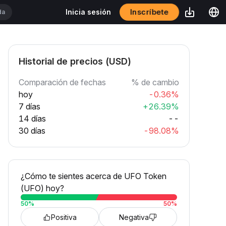
Inscríbete
Inicia sesión
Historial de precios (USD)
Comparación de fechas
% de cambio
hoy
-0.36%
7 días
+26.39%
14 días
--
30 días
-98.08%
¿Cómo te sientes acerca de UFO Token
(UFO) hoy?
50
%
50
%
Positiva
Negativa