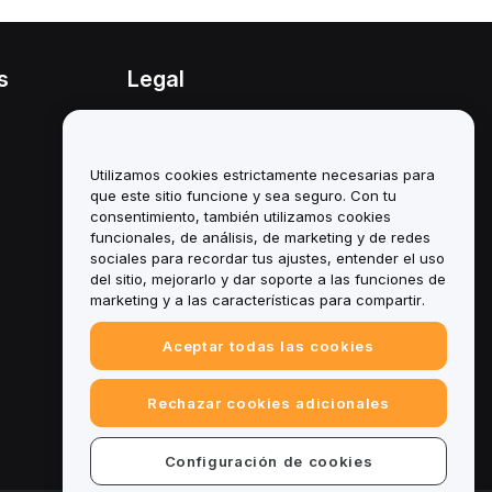
s
Legal
Política de conflicto de
intereses
Utilizamos cookies estrictamente necesarias para
Resumen de la política de
custodia y administración
que este sitio funcione y sea seguro. Con tu
consentimiento, también utilizamos cookies
Información sobre ESG
funcionales, de análisis, de marketing y de redes
sociales para recordar tus ajustes, entender el uso
Documentos técnicos de
del sitio, mejorarlo y dar soporte a las funciones de
criptoactivos
marketing y a las características para compartir.
Aceptar todas las cookies
Rechazar cookies adicionales
Configuración de cookies