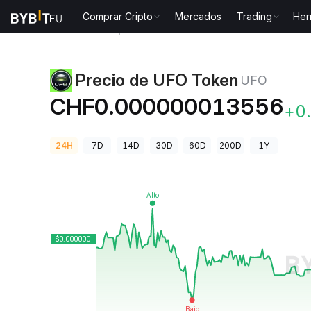
Comprar Cripto
Mercados
Trading
Her
Precios de Criptomonedas
Precio de UFO Token UF
Precio de UFO Token
UFO
CHF0.000000013556
+0
24H
7D
14D
30D
60D
200D
1Y