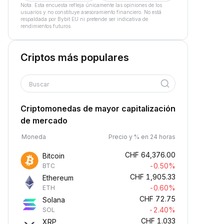
Nota: Esta encuesta refleja únicamente las opiniones de los
usuarios y no constituye asesoramiento financiero. No está
respaldada por Bybit EU ni pretende ser indicativa de
rendimientos futuros.
Criptos más populares
Buscar
Criptomonedas de mayor capitalización
de mercado
Moneda
Precio y % en 24 horas
CHF
64,376.00
Bitcoin
-0.50%
BTC
CHF
1,905.33
Ethereum
-0.60%
ETH
CHF
72.75
Solana
-2.40%
SOL
CHF
1.033
XRP