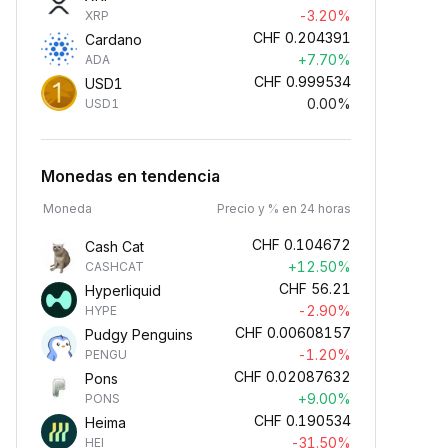
-3.20%
XRP
CHF
0.204391
Cardano
+7.70%
ADA
CHF
0.999534
USD1
0.00%
USD1
Monedas en tendencia
Moneda
Precio y % en 24 horas
CHF
0.104672
Cash Cat
+12.50%
CASHCAT
CHF
56.21
Hyperliquid
-2.90%
HYPE
CHF
0.00608157
Pudgy Penguins
-1.20%
PENGU
CHF
0.02087632
Pons
+9.00%
PONS
CHF
0.190534
Heima
-31.50%
HEI