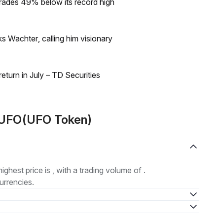
rades 49% below its record high
s Wachter, calling him visionary
turn in July – TD Securities
 UFO(UFO Token)
highest price is , with a trading volume of .
urrencies.