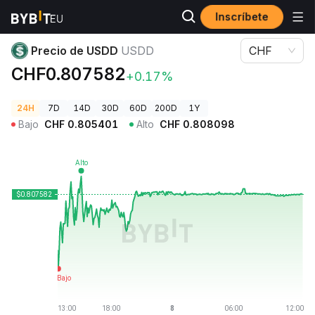
Inscríbete
Precios de Criptomonedas
Precio de USDD USDD
Precio de USDD
USDD
CHF
CHF0.807582
+0.17%
24H
7D
14D
30D
60D
200D
1Y
Bajo
CHF
0.805401
Alto
CHF
0.808098