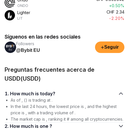
+0.50%
ONDO
CHF
2.34
Lighter
-2.20%
LIT
Síguenos en las redes sociales
Followers
+
Seguir
@Bybit EU
Preguntas frecuentes acerca de
USDD(USDD)
1. How much is today?
As of , () is trading at .
In the last 24 hours, the lowest price is , and the highest
price is , with a trading volume of .
The market cap is , ranking it # among all cryptocurrencies.
2. How much is one ?