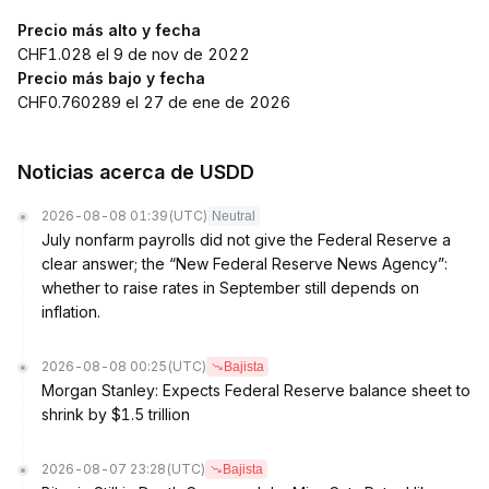
Precio más alto y fecha
CHF1.028 el 9 de nov de 2022
Precio más bajo y fecha
CHF0.760289 el 27 de ene de 2026
Noticias acerca de USDD
2026-08-08 01:39
(UTC)
Neutral
July nonfarm payrolls did not give the Federal Reserve a
clear answer; the “New Federal Reserve News Agency”:
whether to raise rates in September still depends on
inflation.
2026-08-08 00:25
(UTC)
Bajista
Morgan Stanley: Expects Federal Reserve balance sheet to
shrink by $1.5 trillion
2026-08-07 23:28
(UTC)
Bajista