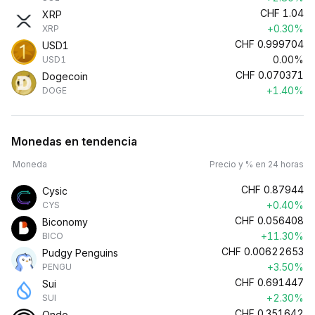
CHF
1.04
XRP
+0.30%
XRP
CHF
0.999704
USD1
0.00%
USD1
CHF
0.070371
Dogecoin
+1.40%
DOGE
Monedas en tendencia
Moneda
Precio y % en 24 horas
CHF
0.87944
Cysic
+0.40%
CYS
CHF
0.056408
Biconomy
+11.30%
BICO
CHF
0.00622653
Pudgy Penguins
+3.50%
PENGU
CHF
0.691447
Sui
+2.30%
SUI
CHF
0.351642
Ondo