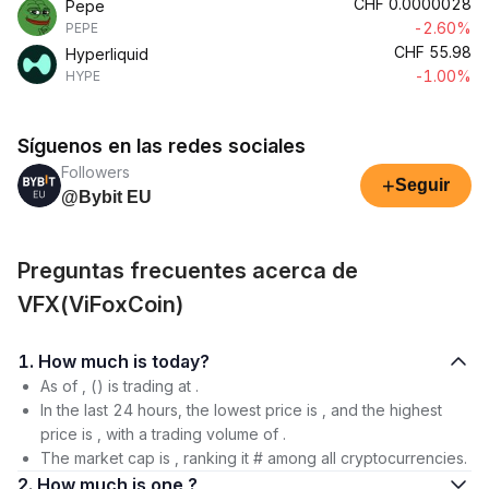
CHF
0.0000028
Pepe
-2.60%
PEPE
CHF
55.98
Hyperliquid
-1.00%
HYPE
Síguenos en las redes sociales
Followers
+
Seguir
@Bybit EU
Preguntas frecuentes acerca de
VFX(ViFoxCoin)
1. How much is today?
As of , () is trading at .
In the last 24 hours, the lowest price is , and the highest
price is , with a trading volume of .
The market cap is , ranking it # among all cryptocurrencies.
2. How much is one ?