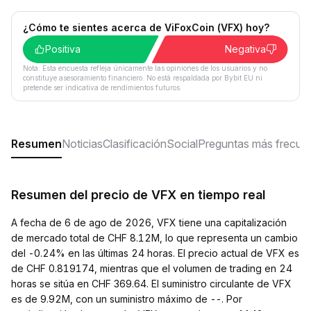
¿Cómo te sientes acerca de ViFoxCoin (VFX) hoy?
Positiva
Negativa
Nota: Esta encuesta refleja únicamente las opiniones de los usuarios y no
constituye asesoramiento financiero. No está respaldada por Bybit EU ni
pretende ser indicativa de rendimientos futuros.
Resumen
Noticias
Clasificación
Social
Preguntas más frecue
Resumen del precio de VFX en tiempo real
A fecha de 6 de ago de 2026, VFX tiene una capitalización
de mercado total de CHF 8.12M, lo que representa un cambio
del -0.24% en las últimas 24 horas. El precio actual de VFX es
de CHF 0.819174, mientras que el volumen de trading en 24
horas se sitúa en CHF 369.64. El suministro circulante de VFX
es de 9.92M, con un suministro máximo de --. Por