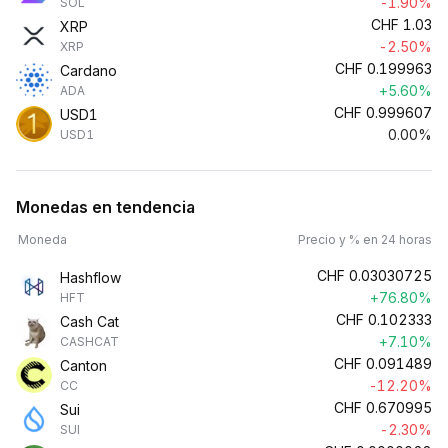
-1.90%
SOL
CHF
1.03
XRP
-2.50%
XRP
CHF
0.199963
Cardano
+5.60%
ADA
CHF
0.999607
USD1
0.00%
USD1
Monedas en tendencia
Moneda
Precio y % en 24 horas
CHF
0.03030725
Hashflow
+76.80%
HFT
CHF
0.102333
Cash Cat
+7.10%
CASHCAT
CHF
0.091489
Canton
-12.20%
CC
CHF
0.670995
Sui
-2.30%
SUI