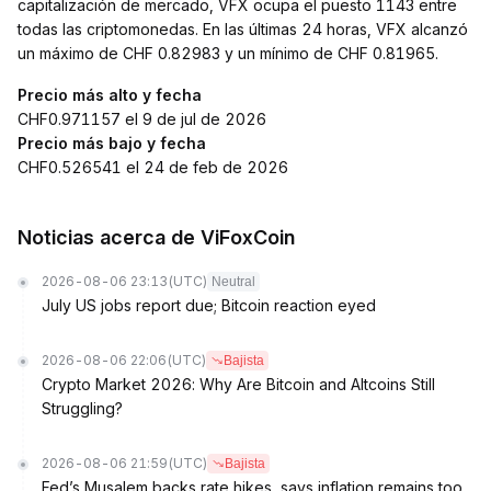
capitalización de mercado, VFX ocupa el puesto 1143 entre
todas las criptomonedas. En las últimas 24 horas, VFX alcanzó
un máximo de CHF 0.82983 y un mínimo de CHF 0.81965.
Precio más alto y fecha
CHF0.971157 el 9 de jul de 2026
Precio más bajo y fecha
CHF0.526541 el 24 de feb de 2026
Noticias acerca de ViFoxCoin
2026-08-06 23:13
(UTC)
Neutral
July US jobs report due; Bitcoin reaction eyed
2026-08-06 22:06
(UTC)
Bajista
Crypto Market 2026: Why Are Bitcoin and Altcoins Still
Struggling?
2026-08-06 21:59
(UTC)
Bajista
Fed’s Musalem backs rate hikes, says inflation remains too