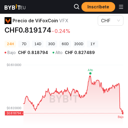
Inscríbete
Precios de Criptomonedas
Precio de ViFoxCoin VFX
Precio de ViFoxCoin
VFX
CHF
CHF0.819174
-0.24%
24H
7D
14D
30D
60D
200D
1Y
Bajo
CHF
0.818794
Alto
CHF
0.827489