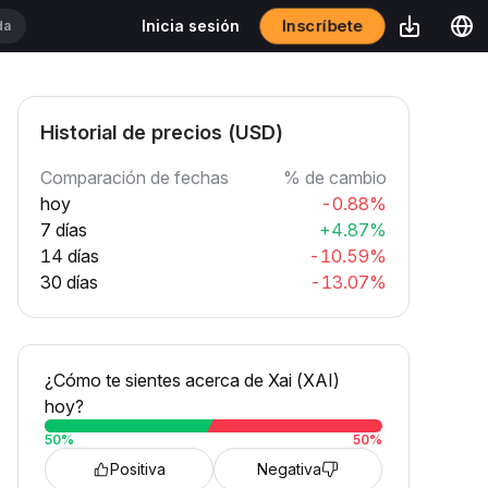
Inscríbete
Inicia sesión
Historial de precios (USD)
Comparación de fechas
% de cambio
hoy
-0.88%
7 días
+4.87%
14 días
-10.59%
30 días
-13.07%
¿Cómo te sientes acerca de Xai (XAI)
hoy?
50
%
50
%
Positiva
Negativa