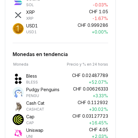
-0.03%
SOL
CHF
1.05
XRP
-1.67%
XRP
CHF
0.999286
USD1
+0.00%
USD1
Monedas en tendencia
Moneda
Precio y % en 24 horas
CHF
0.02487789
Bless
+52.07%
BLESS
CHF
0.00626333
Pudgy Penguins
+3.33%
PENGU
CHF
0.112932
Cash Cat
+30.02%
CASHCAT
CHF
0.03127723
Cap
+16.45%
CAP
CHF
4.05
Uniswap
+2.03%
UNI