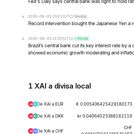
Fed's Daly says central bank was right to hold ra
2026-08-05 23:01
(UTC)
Neutral
Record intervention bought the Japanese Yen a r
2026-08-05 22:25
(UTC)
Alcista
Brazil’s central bank cut its key interest rate by a
showed economic growth moderating and inflati
1 XAI a divisa local
De XAI a EUR
€ 0.005436425429180173
De XAI a DKK
kr 0.04064025388182119
CHF
De XAI a CHF