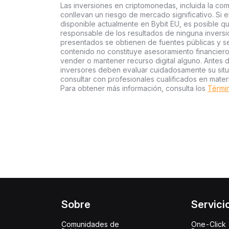
Las inversiones en criptomonedas, incluida la com
conllevan un riesgo de mercado significativo. Si e
disponible actualmente en Bybit EU, es posible qu
responsable de los resultados de ninguna inversió
presentados se obtienen de fuentes públicas y se 
contenido no constituye asesoramiento financier
vender o mantener recurso digital alguno. Antes d
inversores deben evaluar cuidadosamente su situac
consultar con profesionales cualificados en mater
Para obtener más información, consulta los
Términ
Sobre
Servici
Comunidades de
One-Click