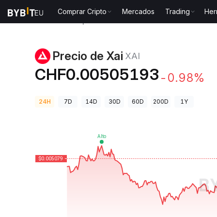
Comprar Cripto
Mercados
Trading
Her
Precios de Criptomonedas
Precio de Xai XAI
Precio de Xai
XAI
CHF0.00505193
-0.98%
24H
7D
14D
30D
60D
200D
1Y