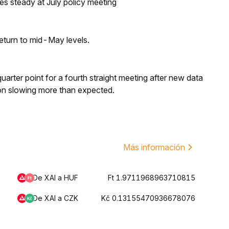
tes steady at July policy meeting
eturn to mid-May levels.
 quarter point for a fourth straight meeting after new data
on slowing more than expected.
Más información
De XAI a HUF
Ft 1.9711968963710815
De XAI a CZK
Kč 0.13155470936678076