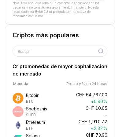
Nota: Esta encuesta refleja únicamente las opiniones de los
usuarios y no constituye asesoramiento financiero. No está
respaldada por Bybit EU ni pretende ser indicativa de
rendimientos futuros.
Criptos más populares
Buscar
Criptomonedas de mayor capitalización
de mercado
Moneda
Precio y % en 24 horas
CHF
64,767.00
Bitcoin
+0.90%
BTC
CHF
10.65
Sheboshis
--
SHEB
CHF
1,910.72
Ethereum
+2.32%
ETH
CHF
73.96
Solana