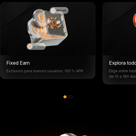
Fixed Earn
Explora todo
Exclusivo para nuevos usuarios: 100 % APR
Elige entre ha
de 10 a 180 día