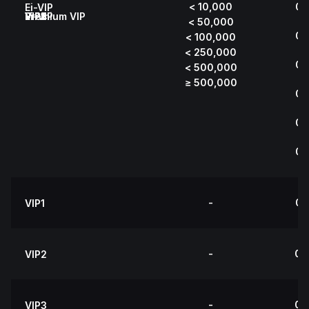
< 10,000
0.
Ei-VIP
Ei-VIP
VIP1
VIP2
VIP3
VIP4
VIP5
Premium VIP
< 50,000
0.
< 100,000
< 250,000
0.
< 500,000
≥ 500,000
0.
0.
0.
-
0.
VIP1
-
0.
VIP2
-
0.
VIP3