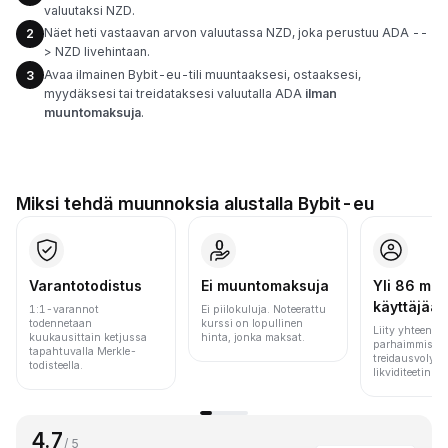
valuutaksi NZD.
Näet heti vastaavan arvon valuutassa NZD, joka perustuu ADA --
2
> NZD livehintaan.
Avaa ilmainen Bybit-eu-tili muuntaaksesi, ostaaksesi,
3
myydäksesi tai treidataksesi valuutalla ADA
ilman
muuntomaksuja
.
Miksi tehdä muunnoksia alustalla Bybit-eu
Varantotodistus
Ei muuntomaksuja
Yli 86 milj.
käyttäjää
1:1-varannot
Ei piilokuluja. Noteerattu
todennetaan
kurssi on lopullinen
Liity yhteen m
kuukausittain ketjussa
hinta, jonka maksat.
parhaimmista 
tapahtuvalla Merkle-
treidausvolyym
todisteella.
likviditeetin pe
4.7
/ 5