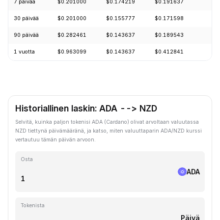
7 päivää
$0.201000
$0.174219
$0.191637
+
30 päivää
$0.201000
$0.155777
$0.171598
+
90 päivää
$0.282461
$0.143637
$0.189543
+
1 vuotta
$0.963099
$0.143637
$0.412841
-
Historiallinen laskin: ADA --> NZD
Selvitä, kuinka paljon tokenisi ADA (Cardano) olivat arvoltaan valuutassa
NZD tiettynä päivämääränä, ja katso, miten valuuttaparin ADA/NZD kurssi
vertautuu tämän päivän arvoon.
Osta
ADA
Tokenista
Päivä