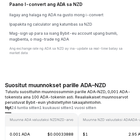
Paano I-convert ang ADA sa NZD
Ilagay ang halaga ng ADA na gusto mong i-convert
Ipapakita ng calculator ang katumbas sa NZD
Mag-sign up para sa isang Bybit-eu account upang bumili,
magbenta, o mag-trade ng ADA
Ang exchange rate ng ADA sa NZD ay ina-update sa real-time batay sa
market data.
Suositut muunnokset parille ADA–NZD
Tutustu suosittuihin muunnossummiin parille ADA–NZD, 0,001 ADA-
tokenista aina 100 ADA-tokeniin asti. Reaaliaikaiset muunnosarvot
perustuvat Bybit-euin yhdistettyihin takaajahintoihin.
Nyt
24 tuntia sitten
1 kuukausi sitten
1 vuosi sitten
Muunna ADA valuutaksi NZD
NZD-arvo
Muunna NZD valuutaksi ADA
ADA-
0.001 ADA
$0.00033888
$1
2.95 