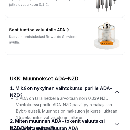
jotka ovat alkaen 0,1 %.
Saat tuottoa valuutalle ADA
Kasvata omistuksiasi Rewards Servicen
avulla.
UKK: Muunnokset ADA–NZD
1. Mikä on nykyinen vaihtokurssi parille ADA–
NZD?
1 ADA on tällä hetkellä arvoltaan noin 0.339 NZD.
Vaihtokurssi parille ADA–NZD päivittyy reaaliajassa
Bybit-euissä. Muunnos on maksuton ja kurssi lukitaan
15 sekunniksi vahvistuksen jälkeen.
2. Miten muunnan ADA-tokenit valuutaksi
NZD Bybit-euissä?
3. Veloitetaanko valuutan ADA