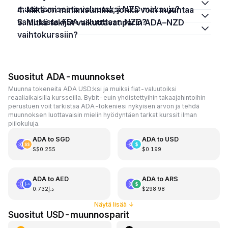
muuntamisesta valuutaksi NZD maksuja?
4. Mikä on minimisumma, jonka voin muuntaa
valuutasta ADA valuuttaan NZD?
5. Mitkä tekijät vaikuttavat parin ADA–NZD
vaihtokurssiin?
Suositut ADA-muunnokset
Muunna tokeneita ADA USD:ksi ja muiksi fiat-valuutoiksi
reaaliaikaisilla kursseilla. Bybit-euin yhdistettyihin takaajahintoihin
perustuen voit tarkistaa ADA-tokeniesi nykyisen arvon ja tehdä
muunnoksen luottavaisin mielin hyödyntäen tarkat kurssit ilman
piilokuluja.
ADA
to
SGD
ADA
to
USD
S$0.255
$0.199
ADA
to
AED
ADA
to
ARS
د.إ0.732
$298.98
Näytä lisää
↓
Suositut USD-muunnosparit