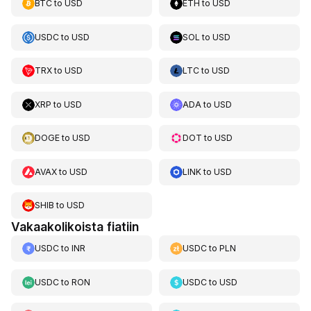
BTC
to
USD
ETH
to
USD
USDC
to
USD
SOL
to
USD
TRX
to
USD
LTC
to
USD
XRP
to
USD
ADA
to
USD
DOGE
to
USD
DOT
to
USD
AVAX
to
USD
LINK
to
USD
SHIB
to
USD
Vakaakolikoista fiatiin
USDC
to
INR
USDC
to
PLN
USDC
to
RON
USDC
to
USD