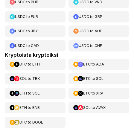
USDC
to
PHP
USDC
to
VND
USDC
to
EUR
USDC
to
GBP
USDC
to
JPY
USDC
to
AUD
USDC
to
CAD
USDC
to
CHF
Kryptoista kryptoiksi
BTC
to
ETH
BTC
to
ADA
SOL
to
TRX
BTC
to
SOL
ETH
to
SOL
BTC
to
XRP
ETH
to
BNB
SOL
to
AVAX
BTC
to
DOGE