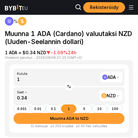
Rekisteröidy
Koti
ADA to NZD
Muunna 1 ADA (Cardano) valuutaksi NZD
(Uuden-Seelannin dollari)
1 ADA ≈ $0.34 NZD
▼
-1.09%
24h
Viimeisin päivitys
：
2026/08/08 07:25
(
GMT+0
)
Kuluta
ADA
Saat ~
NZD
0.001
0.01
0.1
1
5
10
100
Muunna ADA to NZD
Ei maksuja · yli 350 kryptoa · yli 40 fiat-valuuttaa