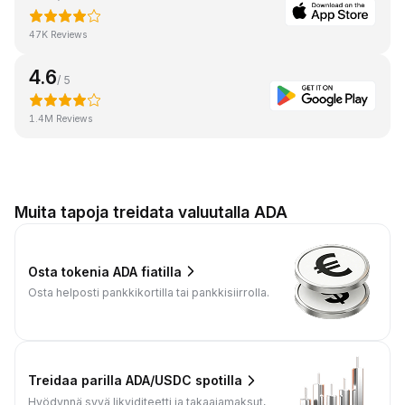
47K Reviews
4.6
/ 5
1.4M Reviews
Muita tapoja treidata valuutalla ADA
Osta tokenia ADA fiatilla
Osta helposti pankkikortilla tai pankkisiirrolla.
Treidaa parilla ADA/USDC spotilla
Hyödynnä syvä likviditeetti ja takaajamaksut,