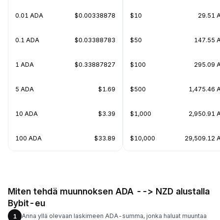
0.01 ADA
$0.00338878
$10
29.51 
0.1 ADA
$0.03388783
$50
147.55 
1 ADA
$0.33887827
$100
295.09 
5 ADA
$1.69
$500
1,475.46 
10 ADA
$3.39
$1,000
2,950.91 
100 ADA
$33.89
$10,000
29,509.12 
Miten tehdä muunnoksen ADA --> NZD alustalla
Bybit-eu
Anna yllä olevaan laskimeen ADA-summa, jonka haluat muuntaa
1