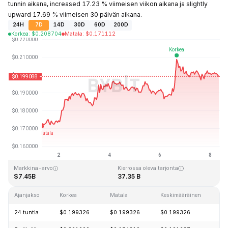
tunnin aikana, increased 17.23 % viimeisen viikon aikana ja slightly
upward 17.69 % viimeisen 30 päivän aikana.
24H
7D
14D
30D
60D
200D
Korkea
:
$
0.208704
Matala
:
$
0.171112
Viimeksi päivitetty: 2026-08-08 klo 07:25 GMT+0
Kaikkien aikojen huippu
Kaikkien aikojen alin hinta
$3.09
$0.019253
Markkina-arvo
Kierrossa oleva tarjonta
$7.45B
37.35 B
Ajanjakso
Korkea
Matala
Keskimääräinen
M
24 tuntia
$0.199326
$0.199326
$0.199326
-