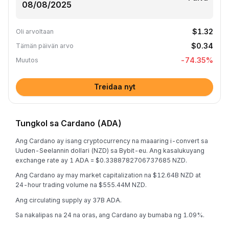
$1.32
Oli arvoltaan
$0.34
Tämän päivän arvo
-74.35
%
Muutos
Treidaa nyt
Tungkol sa Cardano (ADA)
Ang Cardano ay isang cryptocurrency na maaaring i-convert sa
Uuden-Seelannin dollari (NZD) sa Bybit-eu. Ang kasalukuyang
exchange rate ay 1 ADA = $0.3388782706737685 NZD.
Ang Cardano ay may market capitalization na $12.64B NZD at
24-hour trading volume na $555.44M NZD.
Ang circulating supply ay 37B ADA.
Sa nakalipas na 24 na oras, ang Cardano ay bumaba ng 1.09%.