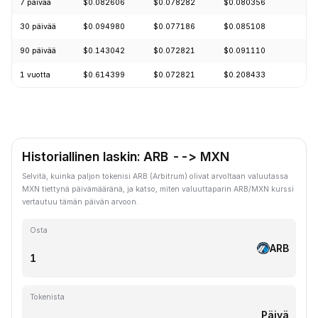
7 päivää
$0.082606
$0.078282
$0.080356
+
30 päivää
$0.094980
$0.077186
$0.085108
-
90 päivää
$0.143042
$0.072821
$0.091110
-
1 vuotta
$0.614399
$0.072821
$0.208433
-
Historiallinen laskin: ARB --> MXN
Selvitä, kuinka paljon tokenisi ARB (Arbitrum) olivat arvoltaan valuutassa
MXN tiettynä päivämääränä, ja katso, miten valuuttaparin ARB/MXN kurssi
vertautuu tämän päivän arvoon.
Osta
ARB
Tokenista
Päivä