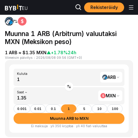
Rekisteröidy
Koti
ARB to MXN
Muunna 1 ARB (Arbitrum) valuutaksi
MXN (Meksikon peso)
1 ARB ≈ $1.35 MXN
▲
+1.78%
24h
Viimeisin päivitys
：
2026/08/08 09:56
(
GMT+0
)
Kuluta
ARB
Saat ~
MXN
0.001
0.01
0.1
1
5
10
100
Muunna ARB to MXN
Ei maksuja · yli 350 kryptoa · yli 40 fiat-valuuttaa