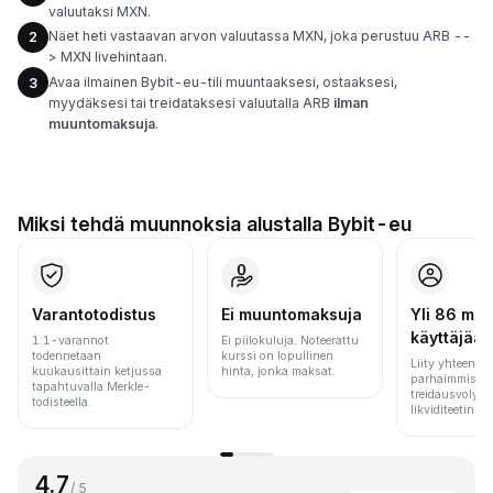
valuutaksi MXN.
Näet heti vastaavan arvon valuutassa MXN, joka perustuu ARB --
2
> MXN livehintaan.
Avaa ilmainen Bybit-eu-tili muuntaaksesi, ostaaksesi,
3
myydäksesi tai treidataksesi valuutalla ARB
ilman
muuntomaksuja
.
Miksi tehdä muunnoksia alustalla Bybit-eu
Varantotodistus
Ei muuntomaksuja
Yli 86 milj.
käyttäjää
1:1-varannot
Ei piilokuluja. Noteerattu
todennetaan
kurssi on lopullinen
Liity yhteen m
kuukausittain ketjussa
hinta, jonka maksat.
parhaimmista 
tapahtuvalla Merkle-
treidausvolyym
todisteella.
likviditeetin pe
4.7
/ 5