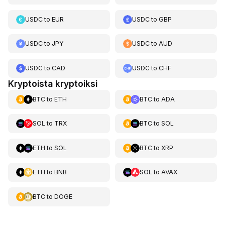
USDC
to
EUR
USDC
to
GBP
USDC
to
JPY
USDC
to
AUD
USDC
to
CAD
USDC
to
CHF
Kryptoista kryptoiksi
BTC
to
ETH
BTC
to
ADA
SOL
to
TRX
BTC
to
SOL
ETH
to
SOL
BTC
to
XRP
ETH
to
BNB
SOL
to
AVAX
BTC
to
DOGE