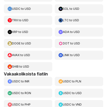
USDC
to
USD
SOL
to
USD
TRX
to
USD
LTC
to
USD
XRP
to
USD
ADA
to
USD
DOGE
to
USD
DOT
to
USD
AVAX
to
USD
LINK
to
USD
SHIB
to
USD
Vakaakolikoista fiatiin
USDC
to
INR
USDC
to
PLN
USDC
to
RON
USDC
to
USD
USDC
to
PHP
USDC
to
VND