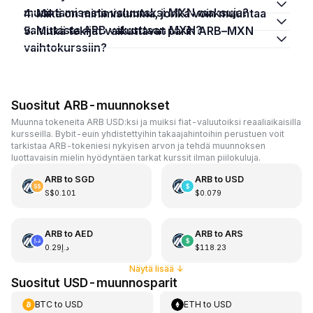
muuntamisesta valuutaksi MXN maksuja?
4. Mikä on minimisumma, jonka voin muuntaa
valuutasta ARB valuuttaan MXN?
5. Mitkä tekijät vaikuttavat parin ARB–MXN
vaihtokurssiin?
Suositut ARB-muunnokset
Muunna tokeneita ARB USD:ksi ja muiksi fiat-valuutoiksi reaaliaikaisilla
kursseilla. Bybit-euin yhdistettyihin takaajahintoihin perustuen voit
tarkistaa ARB-tokeniesi nykyisen arvon ja tehdä muunnoksen
luottavaisin mielin hyödyntäen tarkat kurssit ilman piilokuluja.
ARB
to
SGD
ARB
to
USD
S$0.101
$0.079
ARB
to
AED
ARB
to
ARS
د.إ0.29
$118.23
Näytä lisää
↓
Suositut USD-muunnosparit
BTC
to
USD
ETH
to
USD