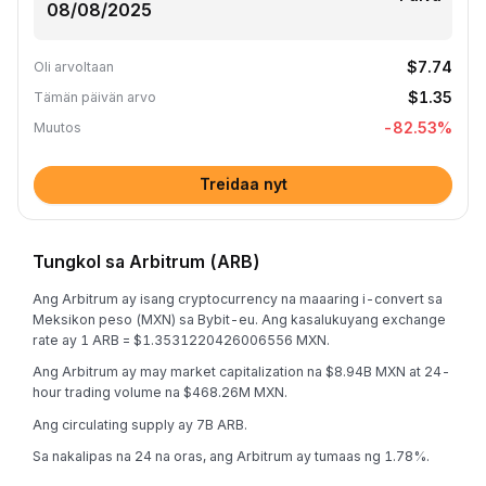
$7.74
Oli arvoltaan
$1.35
Tämän päivän arvo
-82.53
%
Muutos
Treidaa nyt
Tungkol sa Arbitrum (ARB)
Ang Arbitrum ay isang cryptocurrency na maaaring i-convert sa
Meksikon peso (MXN) sa Bybit-eu. Ang kasalukuyang exchange
rate ay 1 ARB = $1.3531220426006556 MXN.
Ang Arbitrum ay may market capitalization na $8.94B MXN at 24-
hour trading volume na $468.26M MXN.
Ang circulating supply ay 7B ARB.
Sa nakalipas na 24 na oras, ang Arbitrum ay tumaas ng 1.78%.