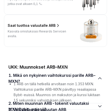
jotka ovat alkaen 0,1 %.
Saat tuottoa valuutalle ARB
Kasvata omistuksiasi Rewards Servicen
avulla.
UKK: Muunnokset ARB–MXN
1. Mikä on nykyinen vaihtokurssi parille ARB–
MXN?
1 ARB on tällä hetkellä arvoltaan noin 1.353 MXN.
Vaihtokurssi parille ARB–MXN päivittyy reaaliajassa
Bybit-euissä. Muunnos on maksuton ja kurssi lukitaan
15 sekunniksi vahvistuksen jälkeen.
2. Miten muunnan ARB-tokenit valuutaksi
MXN Bybit-euissä?
3. Veloitetaanko valuutan ARB