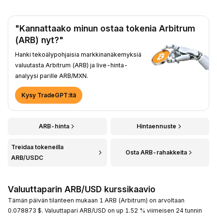
"Kannattaako minun ostaa tokenia Arbitrum
(ARB) nyt?"
Hanki tekoälypohjaisia markkinanäkemyksiä
valuutasta Arbitrum (ARB) ja live-hinta-
analyysi parille ARB/MXN.
Kysy TradeGPT:ltä
ARB-hinta
Hintaennuste
Treidaa tokeneilla
Osta ARB-rahakkeita
ARB/USDC
Valuuttaparin ARB/USD kurssikaavio
Tämän päivän tilanteen mukaan 1 ARB (Arbitrum) on arvoltaan
0.078873 $. Valuuttapari ARB/USD on up 1.52 % viimeisen 24 tunnin