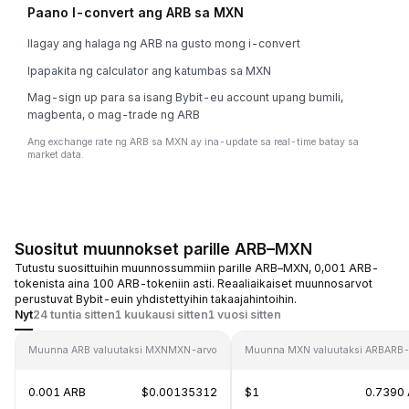
Paano I-convert ang ARB sa MXN
Ilagay ang halaga ng ARB na gusto mong i-convert
Ipapakita ng calculator ang katumbas sa MXN
Mag-sign up para sa isang Bybit-eu account upang bumili,
magbenta, o mag-trade ng ARB
Ang exchange rate ng ARB sa MXN ay ina-update sa real-time batay sa
market data.
Suositut muunnokset parille ARB–MXN
Tutustu suosittuihin muunnossummiin parille ARB–MXN, 0,001 ARB-
tokenista aina 100 ARB-tokeniin asti. Reaaliaikaiset muunnosarvot
perustuvat Bybit-euin yhdistettyihin takaajahintoihin.
Nyt
24 tuntia sitten
1 kuukausi sitten
1 vuosi sitten
Muunna ARB valuutaksi MXN
MXN-arvo
Muunna MXN valuutaksi ARB
ARB-
0.001 ARB
$0.00135312
$1
0.7390