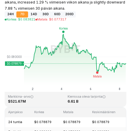
aikana, increased 1.29 % viimeisen viikon aikana ja slightly downward
7.88 % viimeisen 30 päivän aikana.
24H
7D
14D
30D
60D
200D
Korkea
:
$
0.083821
Matala
:
$
0.077317
Viimeksi päivitetty: 2026-08-08 klo 09:56 GMT+0
Kaikkien aikojen huippu
Kaikkien aikojen alin hinta
$2.39
$0.070480
Markkina-arvo
Kierrossa oleva tarjonta
$521.67M
6.61 B
Ajanjakso
Korkea
Matala
Keskimääräinen
M
24 tuntia
$0.078879
$0.078879
$0.078879
+