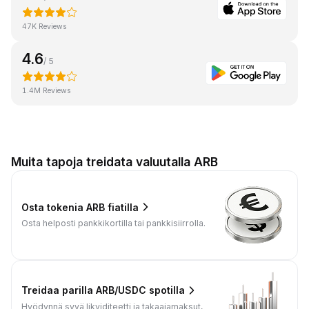
47K Reviews
4.6
/ 5
1.4M Reviews
Muita tapoja treidata valuutalla ARB
Osta tokenia ARB fiatilla
Osta helposti pankkikortilla tai pankkisiirrolla.
Treidaa parilla ARB/USDC spotilla
Hyödynnä syvä likviditeetti ja takaajamaksut,