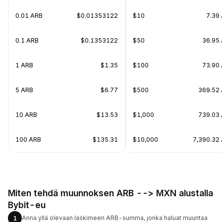
0.01 ARB
$0.01353122
$10
7.39
0.1 ARB
$0.1353122
$50
36.95
1 ARB
$1.35
$100
73.90
5 ARB
$6.77
$500
369.52
10 ARB
$13.53
$1,000
739.03
100 ARB
$135.31
$10,000
7,390.32
Miten tehdä muunnoksen ARB --> MXN alustalla
Bybit-eu
Anna yllä olevaan laskimeen ARB-summa, jonka haluat muuntaa
1