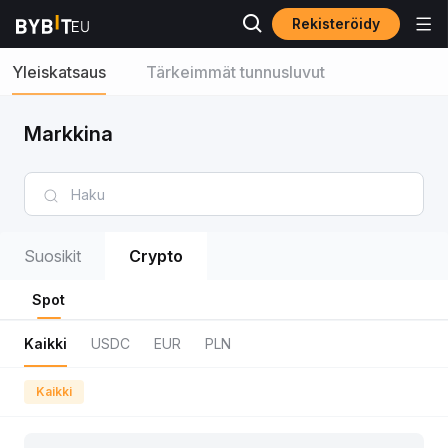
Rekisteröidy
Yleiskatsaus
Tärkeimmät tunnusluvut
Markkina
Suosikit
Crypto
Spot
Kaikki
USDC
EUR
PLN
Kaikki