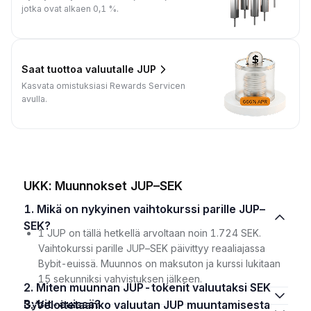
jotka ovat alkaen 0,1 %.
Saat tuottoa valuutalle JUP
Kasvata omistuksiasi Rewards Servicen
avulla.
UKK: Muunnokset JUP–SEK
1. Mikä on nykyinen vaihtokurssi parille JUP–
SEK?
1 JUP on tällä hetkellä arvoltaan noin 1.724 SEK.
Vaihtokurssi parille JUP–SEK päivittyy reaaliajassa
Bybit-euissä. Muunnos on maksuton ja kurssi lukitaan
15 sekunniksi vahvistuksen jälkeen.
2. Miten muunnan JUP-tokenit valuutaksi SEK
Bybit-euissä?
3. Veloitetaanko valuutan JUP muuntamisesta