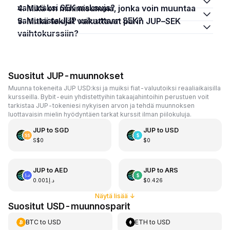
valuutaksi SEK maksuja?
4. Mikä on minimisumma, jonka voin muuntaa
valuutasta JUP valuuttaan SEK?
5. Mitkä tekijät vaikuttavat parin JUP–SEK
vaihtokurssiin?
Suositut JUP-muunnokset
Muunna tokeneita JUP USD:ksi ja muiksi fiat-valuutoiksi reaaliaikaisilla
kursseilla. Bybit-euin yhdistettyihin takaajahintoihin perustuen voit
tarkistaa JUP-tokeniesi nykyisen arvon ja tehdä muunnoksen
luottavaisin mielin hyödyntäen tarkat kurssit ilman piilokuluja.
JUP
to
SGD
JUP
to
USD
S$0
$0
JUP
to
AED
JUP
to
ARS
د.إ0.001
$0.426
Näytä lisää
↓
Suositut USD-muunnosparit
BTC
to
USD
ETH
to
USD