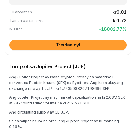
kr0.01
Oli arvoltaan
kr1.72
Tämän päivän arvo
+
18002.77
%
Muutos
Treidaa nyt
Tungkol sa Jupiter Project (JUP)
Ang Jupiter Project ay isang cryptocurrency na maaaring i-
convert sa Ruotsin kruunu (SEK) sa Bybit-eu. Ang kasalukuyang
exchange rate ay 1 JUP = kr1.7235088207198666 SEK.
Ang Jupiter Project ay may market capitalization na kr2.68M SEK
at 24-hour trading volume na kr219.57K SEK.
Ang circulating supply ay 1B JUP.
Sa nakalipas na 24 na oras, ang Jupiter Project ay bumaba ng
0.16%.