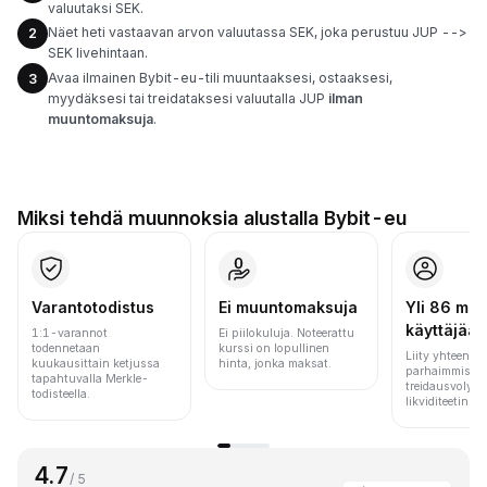
valuutaksi SEK.
Näet heti vastaavan arvon valuutassa SEK, joka perustuu JUP -->
2
SEK livehintaan.
Avaa ilmainen Bybit-eu-tili muuntaaksesi, ostaaksesi,
3
myydäksesi tai treidataksesi valuutalla JUP
ilman
muuntomaksuja
.
Miksi tehdä muunnoksia alustalla Bybit-eu
Varantotodistus
Ei muuntomaksuja
Yli 86 milj.
käyttäjää
1:1-varannot
Ei piilokuluja. Noteerattu
todennetaan
kurssi on lopullinen
Liity yhteen m
kuukausittain ketjussa
hinta, jonka maksat.
parhaimmista 
tapahtuvalla Merkle-
treidausvolyym
todisteella.
likviditeetin pe
4.7
/ 5