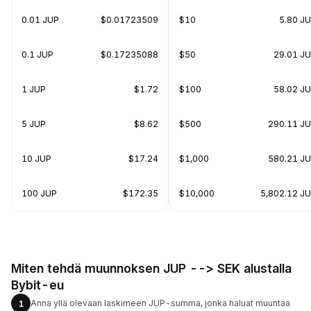
0.01 JUP
$0.01723509
$10
5.80 J
0.1 JUP
$0.17235088
$50
29.01 J
1 JUP
$1.72
$100
58.02 J
5 JUP
$8.62
$500
290.11 J
10 JUP
$17.24
$1,000
580.21 J
100 JUP
$172.35
$10,000
5,802.12 J
Miten tehdä muunnoksen JUP --> SEK alustalla
Bybit-eu
Anna yllä olevaan laskimeen JUP-summa, jonka haluat muuntaa
1