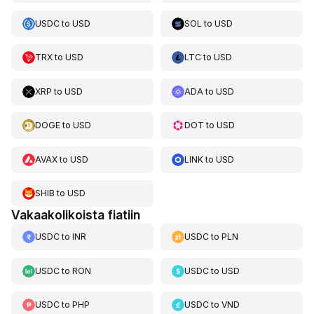
USDC
to
USD
SOL
to
USD
TRX
to
USD
LTC
to
USD
XRP
to
USD
ADA
to
USD
DOGE
to
USD
DOT
to
USD
AVAX
to
USD
LINK
to
USD
SHIB
to
USD
Vakaakolikoista fiatiin
USDC
to
INR
USDC
to
PLN
USDC
to
RON
USDC
to
USD
USDC
to
PHP
USDC
to
VND