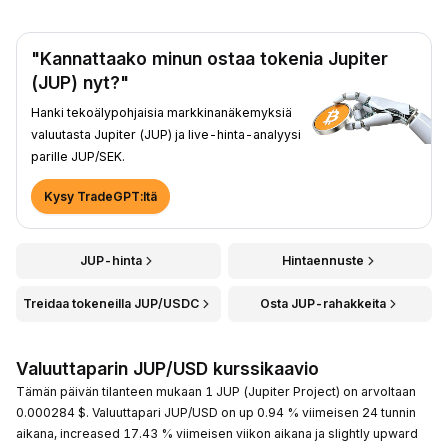
"Kannattaako minun ostaa tokenia Jupiter
(JUP) nyt?"
Hanki tekoälypohjaisia markkinanäkemyksiä
valuutasta Jupiter (JUP) ja live-hinta-analyysi
parille JUP/SEK.
Kysy TradeGPT:ltä
JUP-hinta
Hintaennuste
Treidaa tokeneilla JUP/USDC
Osta JUP-rahakkeita
Valuuttaparin JUP/USD kurssikaavio
Tämän päivän tilanteen mukaan 1 JUP (Jupiter Project) on arvoltaan
0.000284 $. Valuuttapari JUP/USD on up 0.94 % viimeisen 24 tunnin
aikana, increased 17.43 % viimeisen viikon aikana ja slightly upward