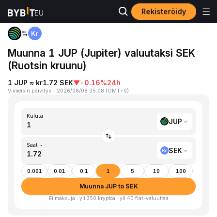
Rekisteröidy
Koti
JUP to SEK
Muunna 1 JUP (Jupiter) valuutaksi SEK
(Ruotsin kruunu)
1 JUP ≈ kr1.72 SEK
▼
-0.16%
24h
Viimeisin päivitys
：
2026/08/08 05:08
(
GMT+0
)
Kuluta
JUP
Saat ~
SEK
0.001
0.01
0.1
1
5
10
100
Muunna JUP to SEK
Ei maksuja · yli 350 kryptoa · yli 40 fiat-valuuttaa