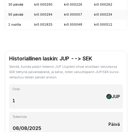
30 päivää
kr0.000290
kr0.000226
kr0.000262
90 päivää
kr0.000294
kr0.000057
kr0.000234
1 vuotta
kr0.001825
kr0.000048
kr0.000512
Historiallinen laskin: JUP --> SEK
Selvitä, kuinka paljon tokenisi JUP (Jupiter) olivat arvoltaan valuutassa
SEK tiettynä päivämääränä, ja katso, miten valuuttaparin JUP/SEK kurssi
vertautuu tämän päivän arvoon.
Osta
JUP
Tokenista
Päivä