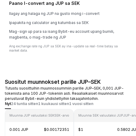
Paano I-convert ang JUP sa SEK
Ilagay ang halaga ng JUP na gusto mong i-convert
Ipapakita ng calculator ang katumbas sa SEK
Mag-sign up para sa isang Bybit-eu account upang bumili,
magbenta, o mag-trade ng JUP
Ang exchange rate ng JUP sa SEK ay ina-update sa real-time batay sa
market data.
Suositut muunnokset parille JUP–SEK
Tutustu suosittuihin muunnossummiin parille JUP–SEK, 0,001 JUP-
tokenista aina 100 JUP-tokeniin asti. Reaaliaikaiset muunnosarvot
perustuvat Bybit-euin yhdistettyihin takaajahintoihin.
Nyt
24 tuntia sitten
1 kuukausi sitten
1 vuosi sitten
Muunna JUP valuutaksi SEK
SEK-arvo
Muunna SEK valuutaksi JUP
JUP-ar
0.001 JUP
$0.00172351
$1
0.5802 J