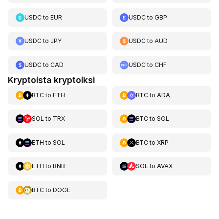
USDC
to
EUR
USDC
to
GBP
USDC
to
JPY
USDC
to
AUD
USDC
to
CAD
USDC
to
CHF
Kryptoista kryptoiksi
BTC
to
ETH
BTC
to
ADA
SOL
to
TRX
BTC
to
SOL
ETH
to
SOL
BTC
to
XRP
ETH
to
BNB
SOL
to
AVAX
BTC
to
DOGE