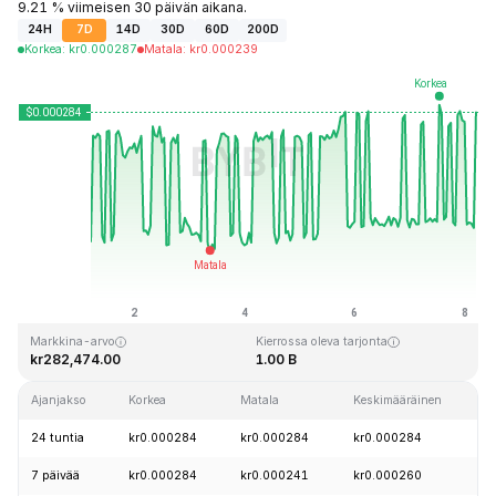
9.21 % viimeisen 30 päivän aikana.
24H
7D
14D
30D
60D
200D
Korkea
:
kr
0.000287
Matala
:
kr
0.000239
Viimeksi päivitetty: 2026-08-08 klo 05:08 GMT+0
Kaikkien aikojen huippu
Kaikkien aikojen alin hinta
kr0.128999
kr0.000004
Markkina-arvo
Kierrossa oleva tarjonta
kr282,474.00
1.00 B
Ajanjakso
Korkea
Matala
Keskimääräinen
24 tuntia
kr0.000284
kr0.000284
kr0.000284
7 päivää
kr0.000284
kr0.000241
kr0.000260