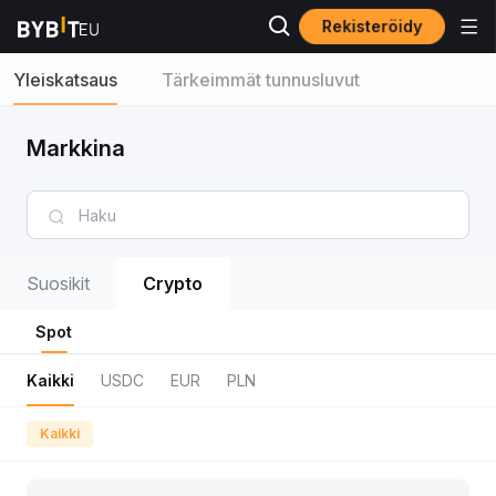
Rekisteröidy
Yleiskatsaus
Tärkeimmät tunnusluvut
Markkina
Suosikit
Crypto
Spot
Kaikki
USDC
EUR
PLN
Kaikki