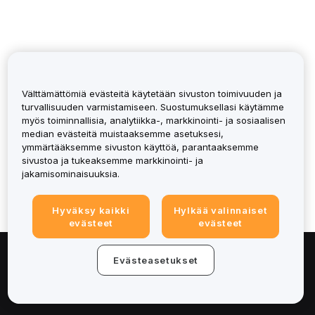
Välttämättömiä evästeitä käytetään sivuston toimivuuden ja
turvallisuuden varmistamiseen. Suostumuksellasi käytämme
myös toiminnallisia, analytiikka-, markkinointi- ja sosiaalisen
Was it helpful?
median evästeitä muistaaksemme asetuksesi,
ymmärtääksemme sivuston käyttöä, parantaaksemme
sivustoa ja tukeaksemme markkinointi- ja
jakamisominaisuuksia.
Hyväksy kaikki
Hylkää valinnaiset
evästeet
evästeet
Evästeasetukset
Tietoa
Palvelut