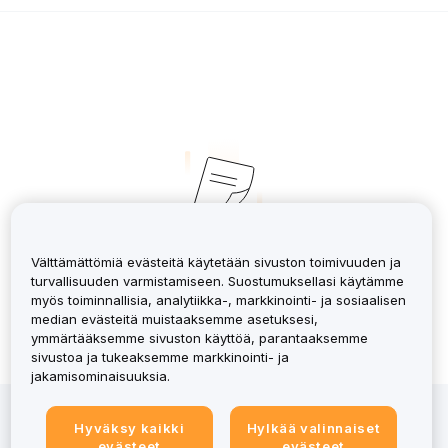
No Records
Välttämättömiä evästeitä käytetään sivuston toimivuuden ja
turvallisuuden varmistamiseen. Suostumuksellasi käytämme
myös toiminnallisia, analytiikka-, markkinointi- ja sosiaalisen
median evästeitä muistaaksemme asetuksesi,
ymmärtääksemme sivuston käyttöä, parantaaksemme
sivustoa ja tukeaksemme markkinointi- ja
jakamisominaisuuksia.
Kryptovaroihin sijoittamiseen liittyy riskejä, mukaan
Hyväksy kaikki
Hylkää valinnaiset
lukien korkea volatiliteetti ja koko pääoman
evästeet
evästeet