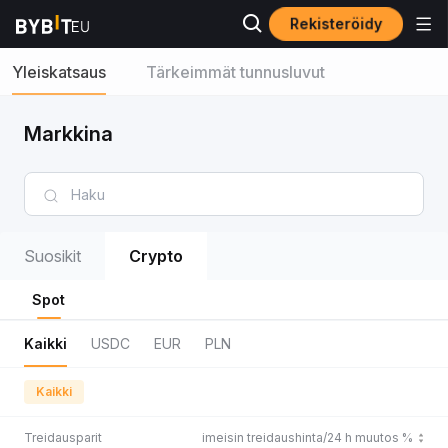
Rekisteröidy
Yleiskatsaus
Tärkeimmät tunnusluvut
Markkina
Suosikit
Crypto
Spot
Kaikki
USDC
EUR
PLN
Kaikki
Treidausparit
Viimeisin treidaushinta/24 h muutos %