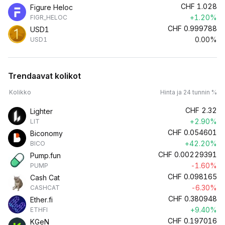
CHF
1.028
Figure Heloc
+1.20%
FIGR_HELOC
CHF
0.999788
USD1
0.00%
USD1
Trendaavat kolikot
Kolikko
Hinta ja 24 tunnin %
CHF
2.32
Lighter
+2.90%
LIT
CHF
0.054601
Biconomy
+42.20%
BICO
CHF
0.00229391
Pump.fun
-1.60%
PUMP
CHF
0.098165
Cash Cat
-6.30%
CASHCAT
CHF
0.380948
Ether.fi
+9.40%
ETHFI
CHF
0.197016
KGeN