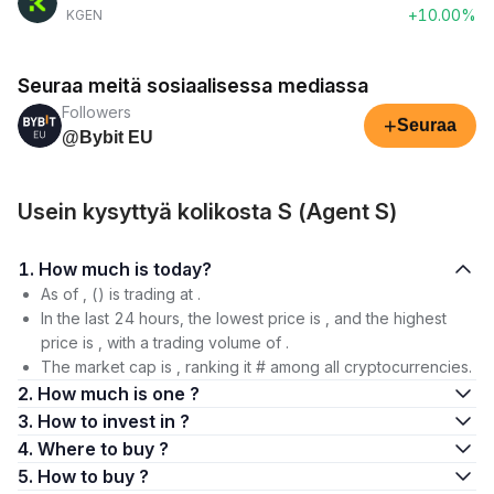
+10.00%
KGEN
Seuraa meitä sosiaalisessa mediassa
Followers
+
Seuraa
@Bybit EU
Usein kysyttyä kolikosta S (Agent S)
1. How much is today?
As of , () is trading at .
In the last 24 hours, the lowest price is , and the highest
price is , with a trading volume of .
The market cap is , ranking it # among all cryptocurrencies.
2. How much is one ?
3. How to invest in ?
4. Where to buy ?
5. How to buy ?