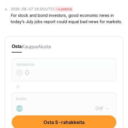
2026-08-07 16:35
(UTC)
Laskeva
For stock and bond investors, good economic news in
today’s July jobs report could equal bad news for markets.
Kauppa
Alusta
Osta
Vastaanota
Kuluta
CHF
CHF
Osta S-rahakkeita