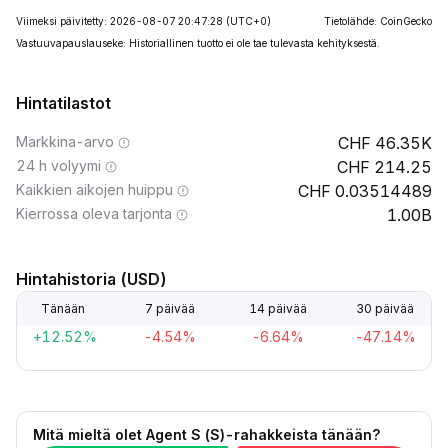
Viimeksi päivitetty: 2026-08-07 20:47:28
(UTC+0)
Tietolähde: CoinGecko
Vastuuvapauslauseke: Historiallinen tuotto ei ole tae tulevasta kehityksestä.
Hintatilastot
Markkina-arvo
46.35K
24 h volyymi
214.25
Kaikkien aikojen huippu
0.03514489
Kierrossa oleva tarjonta
1.00B
Hintahistoria (USD)
Tänään
7 päivää
14 päivää
30 päivää
+12.52%
-4.54%
-6.64%
-47.14%
Mitä mieltä olet Agent S (S)-rahakkeista tänään?