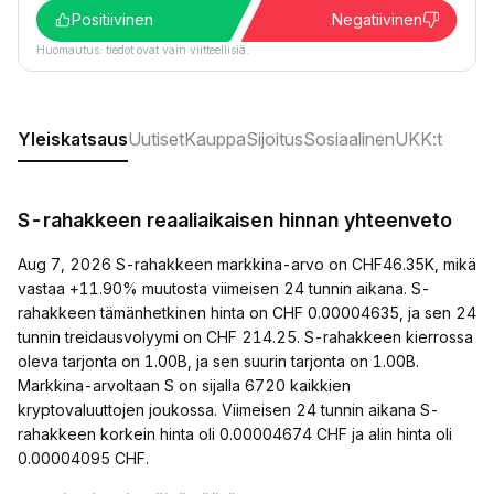
Positiivinen
Negatiivinen
Huomautus: tiedot ovat vain viitteellisiä.
Yleiskatsaus
Uutiset
Kauppa
Sijoitus
Sosiaalinen
UKK:t
S-rahakkeen reaaliaikaisen hinnan yhteenveto
Aug 7, 2026 S-rahakkeen markkina-arvo on CHF46.35K, mikä
vastaa +11.90% muutosta viimeisen 24 tunnin aikana. S-
rahakkeen tämänhetkinen hinta on CHF 0.00004635, ja sen 24
tunnin treidausvolyymi on CHF 214.25. S-rahakkeen kierrossa
oleva tarjonta on 1.00B, ja sen suurin tarjonta on 1.00B.
Markkina-arvoltaan S on sijalla 6720 kaikkien
kryptovaluuttojen joukossa. Viimeisen 24 tunnin aikana S-
rahakkeen korkein hinta oli 0.00004674 CHF ja alin hinta oli
0.00004095 CHF.