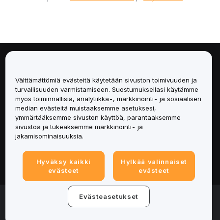
Tietoa
Välttämättömiä evästeitä käytetään sivuston toimivuuden ja
Palvelut
turvallisuuden varmistamiseen. Suostumuksellasi käytämme
myös toiminnallisia, analytiikka-, markkinointi- ja sosiaalisen
median evästeitä muistaaksemme asetuksesi,
Tuki
ymmärtääksemme sivuston käyttöä, parantaaksemme
sivustoa ja tukeaksemme markkinointi- ja
Tuotteet
jakamisominaisuuksia.
Lakiasiat
Hyväksy kaikki
Hylkää valinnaiset
evästeet
evästeet
© 2025-2026 Bybit.eu. Kaikki oikeudet pidätetään.
Evästeasetukset
Palveluehdot
|
Tietosuojaehdot
|
Yritystiedot
(Impressum)
|
Evästeasetukset