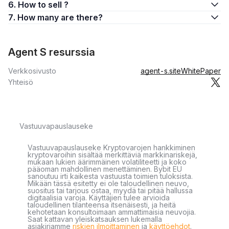
6. How to sell ?
7. How many are there?
Agent S resurssia
Verkkosivusto
agent-s.site
WhitePaper
Yhteisö
Vastuuvapauslauseke
Vastuuvapauslauseke Kryptovarojen hankkiminen
kryptovaroihin sisältää merkittäviä markkinariskejä,
mukaan lukien äärimmäinen volatiliteetti ja koko
pääoman mahdollinen menettäminen. Bybit EU
sanoutuu irti kaikesta vastuusta toimien tuloksista.
Mikään tässä esitetty ei ole taloudellinen neuvo,
suositus tai tarjous ostaa, myydä tai pitää hallussa
digitaalisia varoja. Käyttäjien tulee arvioida
taloudellinen tilanteensa itsenäisesti, ja heitä
kehotetaan konsultoimaan ammattimaisia neuvojia.
Saat kattavan yleiskatsauksen lukemalla
asiakirjamme
riskien ilmoittaminen
ja
käyttöehdot
.