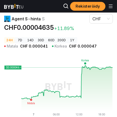
Rekisteröidy
Kryptohinnat
Agent S-hinta S
Agent S-hinta
S
CHF
CHF0.00004635
+11.89%
24H
7D
14D
30D
60D
200D
1Y
Matala
CHF
0.000041
Korkea
CHF
0.000047